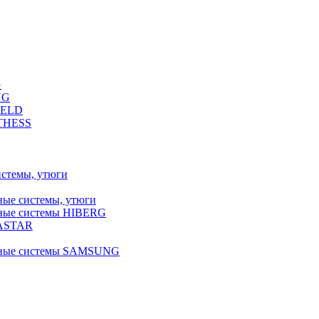
G
NG
FELD
LTHESS
истемы, утюги
ные системы, утюги
ьные системы HIBERG
RASTAR
льные системы SAMSUNG