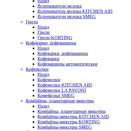
Назад
Вспениватели молока
Вспениватель молока KITCHEN AID
Вспениватели молока SMEG
Грили
Назад
Грили
Грили KORTING
Кофеварки, кофемашины
Назад
Кофеварки, кофемашины
Кофеварки
Кофемашины автоматические
Кофемолки
Назад
Кофемолки
Кофемолки KITCHEN AID
Кофемолки LA PAVONI
Комефолки SMEG
Комбайны, планетарные миксеры
Назад
Комбайны, планетарные миксеры
Комбайны-миксеры KITCHEN AID
Комбайны-миксеры KORTING
Комбайны-миксеры SMEG