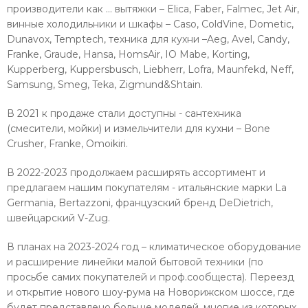
производители как … вытяжки – Elica, Faber, Falmec, Jet Air,
винные холодильники и шкафы – Caso, ColdVine, Dometic,
Dunavox, Temptech, техника для кухни –Aeg, Avel, Candy,
Franke, Graude, Hansa, HomsAir, IO Mabe, Korting,
Kupperberg, Kuppersbusch, Liebherr, Lofra, Maunfekd, Neff,
Samsung, Smeg, Teka, Zigmund&Shtain.
В 2021 к продаже стали доступны - сантехника
(смесители, мойки) и измельчители для кухни – Bone
Crusher, Franke, Omoikiri.
В 2022-2023 продолжаем расширять ассортимент и
предлагаем нашим покупателям - итальянские марки La
Germania, Bertazzoni, французский бренд DeDietrich,
швейцарский V-Zug.
В планах на 2023-2024 год – климатическое оборудование
и расширение линейки малой бытовой техники (по
просьбе самих покупателей и проф.сообщеста). Переезд
и открытие нового шоу-рума на Новорижском шоссе, где
будет представлено больше моделей, многие из которых