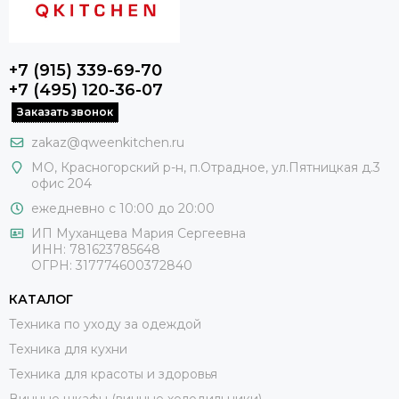
+7 (915) 339-69-70
+7 (495) 120-36-07
Заказать звонок
zakaz@qweenkitchen.ru
МО, Красногорский р-н, п.Отрадное, ул.Пятницкая д.3
офис 204
ежедневно с 10:00 до 20:00
ИП Муханцева Мария Сергеевна
ИНН: 781623785648
ОГРН: 317774600372840
КАТАЛОГ
Техника по уходу за одеждой
Техника для кухни
Техника для красоты и здоровья
Винные шкафы (винные холодильники)