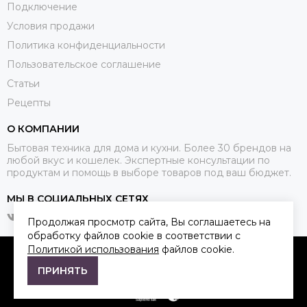
Подключение
Условия продажи
Политика конфиденциальности
Пользовательское соглашение
Статьи
Рецепты
О КОМПАНИИ
Бытовая техника для дома и кухни. Более 30 брендов на
любой вкус и кошелек. Экспертные консультации по
продуктам и помощь в выборе товаров под ваш бюджет.
МЫ В СОЦИАЛЬНЫХ СЕТЯХ
Продолжая просмотр сайта, Вы соглашаетесь на
обработку файлов cookie в соответствии с
Политикой использования
файлов cookie.
2026 © Qkitchen.
Карта сайта
ПРИНЯТЬ