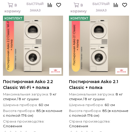
БЫСТРЫЙ
БЫСТРЫЙ
В
В
ЗАКАЗ
ЗАКАЗ
корзину
корзину
КОМПЛЕКТ
КОМПЛЕКТ
Постирочная Asko 2.2
Постирочная Asko 2.1
Classic Wi-Fi + полка
Classic + полка
Максимальная загрузка:
9 кг
Максимальная загрузка:
8 кг
стирки / 8 кг сушки
стирки / 8 кг сушки
Ширина прибора:
60 см
Ширина прибора:
60 см
Высота прибора:
85 (в колонне
Высота прибора:
85 (в колонне
с полкой 176 см)
с полкой 176 см)
Страна производства:
Страна производства:
Словения
Словения