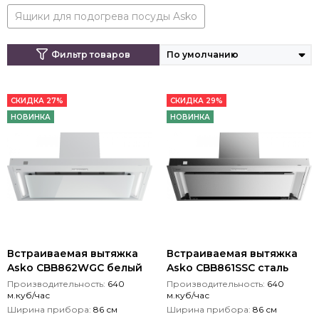
Ящики для подогрева посуды Asko
Фильтр товаров
СКИДКА 27%
СКИДКА 29%
НОВИНКА
НОВИНКА
Встраиваемая вытяжка
Встраиваемая вытяжка
Asko CBB862WGC белый
Asko CBB861SSC сталь
Производительность:
640
Производительность:
640
м.куб/час
м.куб/час
Ширина прибора:
86 см
Ширина прибора:
86 см