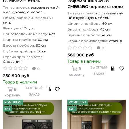
OCM66SSH сталь
кофемашина Asko
CMB54BG черное стекло
Тип установки:
встраиваемая/-
ый в кухонную мебель
Тип установки:
встраиваемая/-
Объем рабочей камеры:
71
ый в кухонную мебель
литр
Ширина прибора:
60 см
Функция СВЧ:
да
Высота прибора:
45 см
Приготовление на пару:
нет
Глубина прибора:
46 см
Ширина прибора:
60 см
Страна производства:
Италия
Высота прибора:
60 см
0
Глубина прибора:
56 см
366 900 руб
Страна производства:
Товар в наличии
Словения
БЫСТРЫЙ
0
В
ЗАКАЗ
корзину
250 900 руб
Товар в наличии
БЫСТРЫЙ
В
ЗАКАЗ
корзину
КОМПЛЕКТ
КОМПЛЕКТ
ХИТ
ХИТ