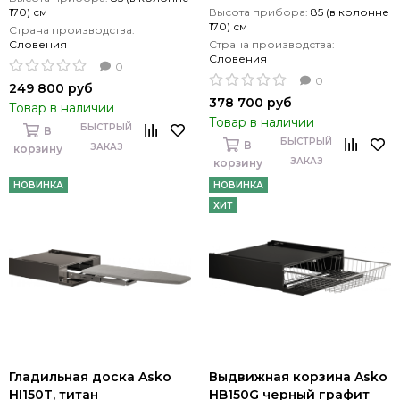
170) см
Высота прибора:
85 (в колонне
170) см
Страна производства:
Словения
Страна производства:
Словения
0
0
249 800 руб
378 700 руб
Товар в наличии
Товар в наличии
БЫСТРЫЙ
В
БЫСТРЫЙ
В
ЗАКАЗ
корзину
ЗАКАЗ
корзину
НОВИНКА
НОВИНКА
ХИТ
Гладильная доска Asko
Выдвижная корзина Asko
HI150T, титан
HB150G черный графит