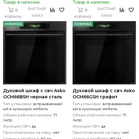
Товар в наличии
Товар в наличии
БЫСТРЫЙ
БЫСТРЫЙ
В
В
ЗАКАЗ
ЗАКАЗ
корзину
корзину
НОВИНКА
НОВИНКА
Духовой шкаф с свч Asko
Духовой шкаф с свч Asko
OCM66BSH черная сталь
OCM66GSH графит
Тип установки:
встраиваемая/-
Тип установки:
встраиваемая/-
ый в кухонную мебель
ый в кухонную мебель
Объем рабочей камеры:
71
Объем рабочей камеры:
71
литр
литр
Функция СВЧ:
да
Функция СВЧ:
да
Приготовление на пару:
нет
Приготовление на пару:
нет
Ширина прибора:
60 см
Ширина прибора:
60 см