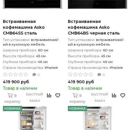
Встраиваемая
Встраиваемая
кофемашина Asko
кофемашина Asko
CMB64SS сталь
CMB64BS черная сталь
Тип установки:
встраиваемая/-
Тип установки:
встраиваемая/-
ый в кухонную мебель
ый в кухонную мебель
Ширина прибора:
60 см
Ширина прибора:
60 см
Высота прибора:
45 см
Высота прибора:
45 см
Глубина прибора:
46 см
Глубина прибора:
46 см
Страна производства:
Италия
Страна производства:
Италия
0
0
419 900 руб
419 900 руб
Товар в наличии
Товар в наличии
БЫСТРЫЙ
БЫСТРЫЙ
В
В
ЗАКАЗ
ЗАКАЗ
корзину
корзину
НОВИНКА
НОВИНКА