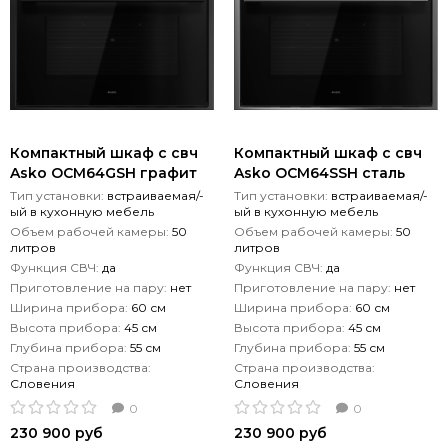
Компактный шкаф с свч
Компактный шкаф с свч
Asko OCM64GSH графит
Asko OCM64SSH сталь
Тип установки:
встраиваемая/-
Тип установки:
встраиваемая/-
ый в кухонную мебель
ый в кухонную мебель
Объем рабочей камеры:
50
Объем рабочей камеры:
50
литров
литров
Функция СВЧ:
да
Функция СВЧ:
да
Приготовление на пару:
нет
Приготовление на пару:
нет
Ширина прибора:
60 см
Ширина прибора:
60 см
Высота прибора:
45 см
Высота прибора:
45 см
Глубина прибора:
55 см
Глубина прибора:
55 см
Страна производства:
Страна производства:
Словения
Словения
0
0
230 900 руб
230 900 руб