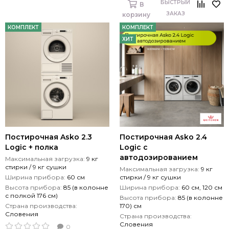
БЫСТРЫЙ
В
ЗАКАЗ
корзину
КОМПЛЕКТ
КОМПЛЕКТ
ХИТ
Постирочная Asko 2.3
Постирочная Asko 2.4
Logic + полка
Logic с
автодозированием
Максимальная загрузка:
9 кг
стирки / 9 кг сушки
Максимальная загрузка:
9 кг
Ширина прибора:
60 см
стирки / 9 кг сушки
Высота прибора:
85 (в колонне
Ширина прибора:
60 см, 120 см
с полкой 176 см)
Высота прибора:
85 (в колонне
Страна производства:
170) см
Словения
Страна производства:
Словения
0