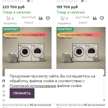
0
0
223 700 руб
193 700 руб
Товар в наличии
Товар в наличии
БЫСТРЫЙ
БЫСТРЫЙ
В
В
ЗАКАЗ
ЗАКАЗ
корзину
корзину
КОМПЛЕКТ
КОМПЛЕКТ
Продолжая просмотр сайта, Вы соглашаетесь на
Постирочная Asko 2.2
Постирочная Asko 2.1
обработку файлов cookie в соответствии с
Classic Wi-Fi
Classic
Политикой использования
файлов cookie.
Максимальная загрузка:
9 кг
Максимальная загрузка:
8 кг
ПРИНЯТЬ
стирки / 8 кг сушки
стирки / 8 кг сушки
Ширина прибора:
60 см, 120 см
Ширина прибора:
60 см, 120 см
Высота прибора:
85 (в колонне
Высота прибора:
85 (в колонне