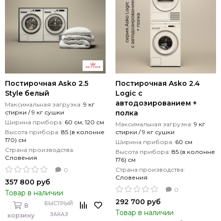
Постирочная Asko 2.5
Постирочная Asko 2.4
Style белый
Logic с
автодозированием +
Максимальная загрузка:
9 кг
стирки / 9 кг сушки
полка
Ширина прибора:
60 см, 120 см
Максимальная загрузка:
9 кг
Высота прибора:
85 (в колонне
стирки / 9 кг сушки
170) см
Ширина прибора:
60 см
Страна производства:
Высота прибора:
85 (в колонне
Словения
176) см
Страна производства:
0
Словения
357 800 руб
0
Товар в наличии
292 700 руб
БЫСТРЫЙ
В
Товар в наличии
ЗАКАЗ
корзину