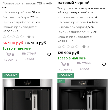
матовый черный
Производительность:
755 м.куб/
час
Тип установки:
встраиваемая/-
Ширина прибора:
52 см
ый в кухонную мебель
Высота прибора:
32 см
Количество конфорок:
4
Глубина прибора:
29 см
Ширина прибора:
64,4 см
Страна производства:
Высота прибора:
4,5 см
Словения
Глубина прибора:
52,2 см
Страна производства:
0
Словения
64 900 руб
86 900 руб
0
Товар в наличии
125 900 руб
БЫСТРЫЙ
В
Товар в наличии
ЗАКАЗ
корзину
БЫСТРЫЙ
В
ЗАКАЗ
корзину
НОВИНКА
НОВИНКА
ХИТ