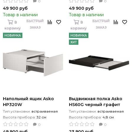
0
0
49 900 руб
49 900 руб
Товар в наличии
Товар в наличии
БЫСТРЫЙ
БЫСТРЫЙ
В
В
ЗАКАЗ
ЗАКАЗ
корзину
корзину
НОВИНКА
НОВИНКА
ХИТ
Напольный ящик Asko
Выдвижная полка Asko
HP320W
HS60G черный графит
Тип установки:
встраиваемая
Тип установки:
встраиваемая
Высота прибора:
32 см
Высота прибора:
4,8 см
0
0
49 900 руб
23 900 руб