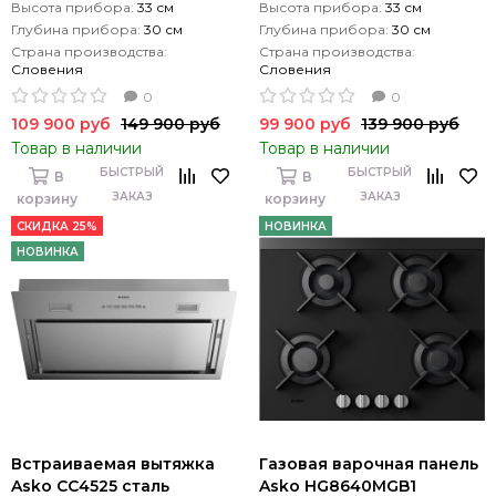
Высота прибора:
33 см
Высота прибора:
33 см
Глубина прибора:
30 см
Глубина прибора:
30 см
Страна производства:
Страна производства:
Словения
Словения
0
0
109 900 руб
149 900 руб
99 900 руб
139 900 руб
Товар в наличии
Товар в наличии
БЫСТРЫЙ
БЫСТРЫЙ
В
В
ЗАКАЗ
ЗАКАЗ
корзину
корзину
СКИДКА 25%
НОВИНКА
НОВИНКА
Встраиваемая вытяжка
Газовая варочная панель
Asko CC4525 сталь
Asko HG8640MGB1