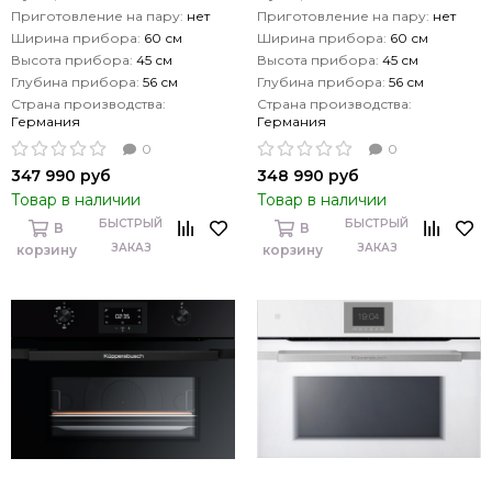
Приготовление на пару:
нет
Приготовление на пару:
нет
Ширина прибора:
60 см
Ширина прибора:
60 см
Высота прибора:
45 см
Высота прибора:
45 см
Глубина прибора:
56 см
Глубина прибора:
56 см
Страна производства:
Страна производства:
Германия
Германия
0
0
347 990 руб
348 990 руб
Товар в наличии
Товар в наличии
БЫСТРЫЙ
БЫСТРЫЙ
В
В
ЗАКАЗ
ЗАКАЗ
корзину
корзину