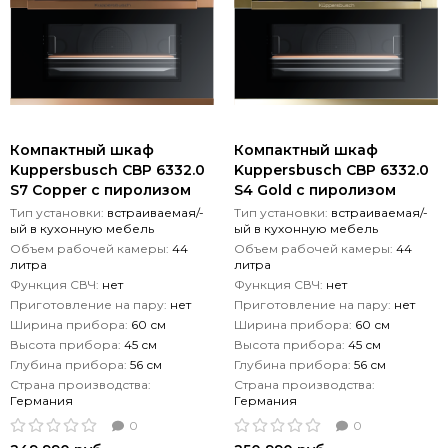
Компактный шкаф
Компактный шкаф
Kuppersbusch CBP 6332.0
Kuppersbusch CBP 6332.0
S7 Copper с пиролизом
S4 Gold с пиролизом
Тип установки:
встраиваемая/-
Тип установки:
встраиваемая/-
ый в кухонную мебель
ый в кухонную мебель
Объем рабочей камеры:
44
Объем рабочей камеры:
44
литра
литра
Функция СВЧ:
нет
Функция СВЧ:
нет
Приготовление на пару:
нет
Приготовление на пару:
нет
Ширина прибора:
60 см
Ширина прибора:
60 см
Высота прибора:
45 см
Высота прибора:
45 см
Глубина прибора:
56 см
Глубина прибора:
56 см
Страна производства:
Страна производства:
Германия
Германия
0
0