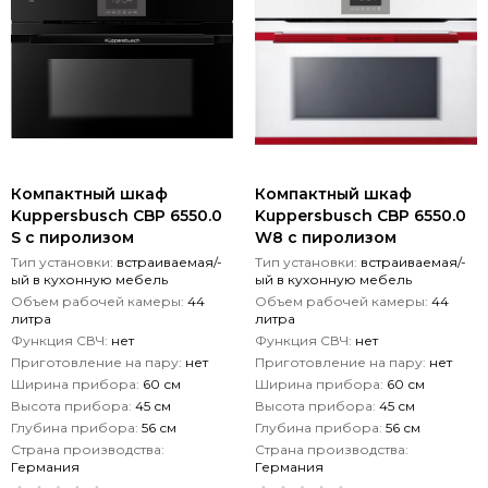
Компактный шкаф
Компактный шкаф
Kuppersbusch CBP 6550.0
Kuppersbusch CBP 6550.0
S с пиролизом
W8 с пиролизом
Тип установки:
встраиваемая/-
Тип установки:
встраиваемая/-
ый в кухонную мебель
ый в кухонную мебель
Объем рабочей камеры:
44
Объем рабочей камеры:
44
литра
литра
Функция СВЧ:
нет
Функция СВЧ:
нет
Приготовление на пару:
нет
Приготовление на пару:
нет
Ширина прибора:
60 см
Ширина прибора:
60 см
Высота прибора:
45 см
Высота прибора:
45 см
Глубина прибора:
56 см
Глубина прибора:
56 см
Страна производства:
Страна производства:
Германия
Германия