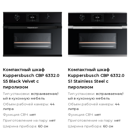
Компактный шкаф
Компактный шкаф
Kuppersbusch CBP 6332.0
Kuppersbusch CBP 6332.0
S5 Black Velvet с
S1 Stainless Steel с
пиролизом
пиролизом
Тип установки:
встраиваемая/-
Тип установки:
встраиваемая/-
ый в кухонную мебель
ый в кухонную мебель
Объем рабочей камеры:
44
Объем рабочей камеры:
44
литра
литра
Функция СВЧ:
нет
Функция СВЧ:
нет
Приготовление на пару:
нет
Приготовление на пару:
нет
Ширина прибора:
60 см
Ширина прибора:
60 см