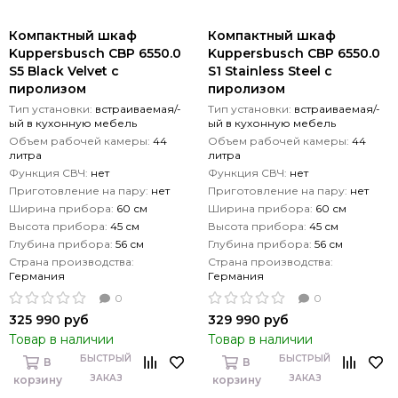
Компактный шкаф
Компактный шкаф
Kuppersbusch CBP 6550.0
Kuppersbusch CBP 6550.0
S5 Black Velvet с
S1 Stainless Steel с
пиролизом
пиролизом
Тип установки:
встраиваемая/-
Тип установки:
встраиваемая/-
ый в кухонную мебель
ый в кухонную мебель
Объем рабочей камеры:
44
Объем рабочей камеры:
44
литра
литра
Функция СВЧ:
нет
Функция СВЧ:
нет
Приготовление на пару:
нет
Приготовление на пару:
нет
Ширина прибора:
60 см
Ширина прибора:
60 см
Высота прибора:
45 см
Высота прибора:
45 см
Глубина прибора:
56 см
Глубина прибора:
56 см
Страна производства:
Страна производства:
Германия
Германия
0
0
325 990 руб
329 990 руб
Товар в наличии
Товар в наличии
БЫСТРЫЙ
БЫСТРЫЙ
В
В
ЗАКАЗ
ЗАКАЗ
корзину
корзину