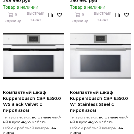
249 990 руб
250 990 руб
Товар в наличии
Товар в наличии
БЫСТРЫЙ
БЫСТРЫЙ
В
В
ЗАКАЗ
ЗАКАЗ
корзину
корзину
Компактный шкаф
Компактный шкаф
Kuppersbusch CBP 6550.0
Kuppersbusch CBP 6550.0
W5 Black Velvet с
W1 Stainless Steel с
пиролизом
пиролизом
Тип установки:
встраиваемая/-
Тип установки:
встраиваемая/-
ый в кухонную мебель
ый в кухонную мебель
Объем рабочей камеры:
44
Объем рабочей камеры:
44
литра
литра