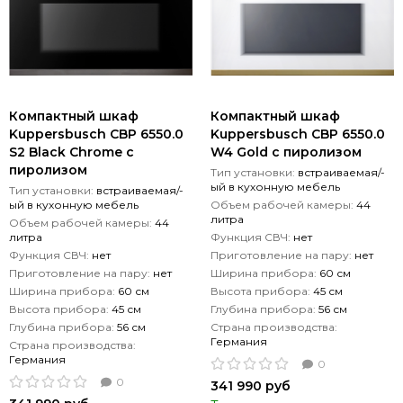
Компактный шкаф
Компактный шкаф
Kuppersbusch CBP 6550.0
Kuppersbusch CBP 6550.0
S2 Black Chrome с
W4 Gold с пиролизом
пиролизом
Тип установки:
встраиваемая/-
ый в кухонную мебель
Тип установки:
встраиваемая/-
ый в кухонную мебель
Объем рабочей камеры:
44
литра
Объем рабочей камеры:
44
литра
Функция СВЧ:
нет
Функция СВЧ:
нет
Приготовление на пару:
нет
Приготовление на пару:
нет
Ширина прибора:
60 см
Ширина прибора:
60 см
Высота прибора:
45 см
Высота прибора:
45 см
Глубина прибора:
56 см
Глубина прибора:
56 см
Страна производства:
Германия
Страна производства:
Германия
0
0
341 990 руб