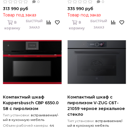
0
0
313 990 руб
335 990 руб
Товар под заказ
Товар под заказ
БЫСТРЫЙ
БЫСТРЫЙ
В
В
ЗАКАЗ
ЗАКАЗ
корзину
корзину
Компактный шкаф
Компактный шкаф с
Kuppersbusch CBP 6550.0
пиролизом V-ZUG C6T-
S8 с пиролизом
21059 черное зеркальное
стекло
Тип установки:
встраиваемая/-
ый в кухонную мебель
Тип установки:
встраиваемая/-
Объем рабочей камеры:
44
ый в кухонную мебель