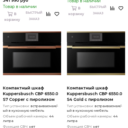
341 990 руб
Товар в наличии
Товар в наличии
БЫСТРЫЙ
В
БЫСТРЫЙ
ЗАКАЗ
В
корзину
ЗАКАЗ
корзину
Компактный шкаф
Компактный шкаф
Kuppersbusch CBP 6550.0
Kuppersbusch CBP 6550.0
S7 Copper с пиролизом
S4 Gold с пиролизом
Тип установки:
встраиваемая/-
Тип установки:
встраиваемая/-
ый в кухонную мебель
ый в кухонную мебель
Объем рабочей камеры:
44
Объем рабочей камеры:
44
литра
литра
Функция СВЧ:
нет
Функция СВЧ:
нет