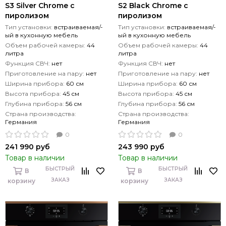
S3 Silver Chrome с
S2 Black Chrome с
пиролизом
пиролизом
Тип установки:
встраиваемая/-
Тип установки:
встраиваемая/-
ый в кухонную мебель
ый в кухонную мебель
Объем рабочей камеры:
44
Объем рабочей камеры:
44
литра
литра
Функция СВЧ:
нет
Функция СВЧ:
нет
Приготовление на пару:
нет
Приготовление на пару:
нет
Ширина прибора:
60 см
Ширина прибора:
60 см
Высота прибора:
45 см
Высота прибора:
45 см
Глубина прибора:
56 см
Глубина прибора:
56 см
Страна производства:
Страна производства:
Германия
Германия
0
0
241 990 руб
243 990 руб
Товар в наличии
Товар в наличии
БЫСТРЫЙ
БЫСТРЫЙ
В
В
ЗАКАЗ
ЗАКАЗ
корзину
корзину