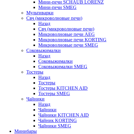
Мини-печи SCHAUB LORENZ
Мини-печи SMEG
Мультиварки
Свч (микроволновые печи)
Назад
Свч (микроволновые печи)
Микроволновые печи AEG
Микроволновые печи KORTING
Микроволновые печи SMEG
Соковыжималки
Назад
Соковыжималки
Соковыжималки SMEG
Тостеры
Назад
Тостеры
Тостеры KITCHEN AID
Тостеры SMEG
Чайники
Назад
Чайники
Чайники KITCHEN AID
Чайник KORTING
Чайники SMEG
Минибары