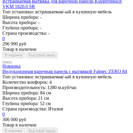
Встраиваемая вытяжка для варочной панели Kuppersbusch
VKM 1820.0 SR
Тип установки:
встраиваемая/-ый в кухонную мебель
Ширина прибора:
-
Высота прибора:
-
Глубина прибора:
-
Страна производства:
-
0
296 990 руб
Товар в наличии
В корзину
Быстрый заказ
Новинка
Индукционная варочная панель с вытяжкой Falmec ZERO 84
Тип установки:
встраиваемая/-ый в кухонную мебель
Количество конфорок:
4
Производительность:
1280 м.куб/час
Ширина прибора:
84 см
Высота прибора:
21 см
Глубина прибора:
52 см
Страна производства:
Италия
0
306 000 руб
Товар в наличии
В корзину
Быстрый заказ