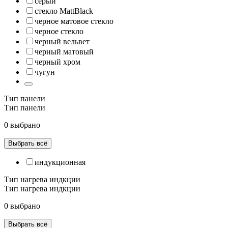
серый
стекло MattBlack
черное матовое стекло
черное стекло
черный вельвет
черный матовый
черный хром
чугун
Тип панели
Тип панели
0 выбрано
Выбрать всё
индукционная
Тип нагрева индкции
Тип нагрева индкции
0 выбрано
Выбрать всё