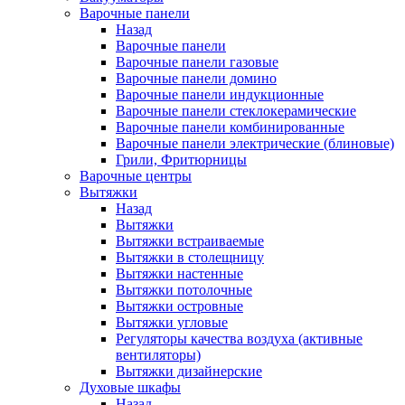
Варочные панели
Назад
Варочные панели
Варочные панели газовые
Варочные панели домино
Варочные панели индукционные
Варочные панели стеклокерамические
Варочные панели комбинированные
Варочные панели электрические (блиновые)
Грили, Фритюрницы
Варочные центры
Вытяжки
Назад
Вытяжки
Вытяжки встраиваемые
Вытяжки в столещницу
Вытяжки настенные
Вытяжки потолочные
Вытяжки островные
Вытяжки угловые
Регуляторы качества воздуха (активные
вентиляторы)
Вытяжки дизайнерские
Духовые шкафы
Назад