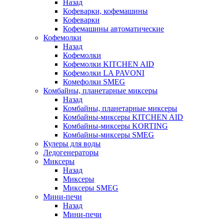
Назад
Кофеварки, кофемашины
Кофеварки
Кофемашины автоматические
Кофемолки
Назад
Кофемолки
Кофемолки KITCHEN AID
Кофемолки LA PAVONI
Комефолки SMEG
Комбайны, планетарные миксеры
Назад
Комбайны, планетарные миксеры
Комбайны-миксеры KITCHEN AID
Комбайны-миксеры KORTING
Комбайны-миксеры SMEG
Кулеры для воды
Ледогенераторы
Миксеры
Назад
Миксеры
Миксеры SMEG
Мини-печи
Назад
Мини-печи