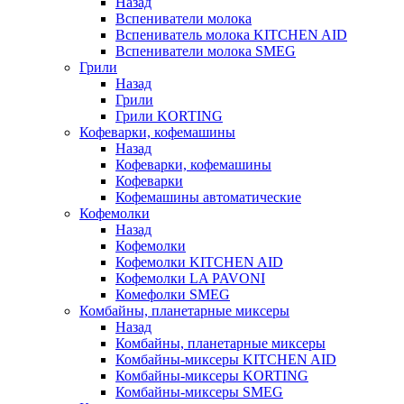
Назад
Вспениватели молока
Вспениватель молока KITCHEN AID
Вспениватели молока SMEG
Грили
Назад
Грили
Грили KORTING
Кофеварки, кофемашины
Назад
Кофеварки, кофемашины
Кофеварки
Кофемашины автоматические
Кофемолки
Назад
Кофемолки
Кофемолки KITCHEN AID
Кофемолки LA PAVONI
Комефолки SMEG
Комбайны, планетарные миксеры
Назад
Комбайны, планетарные миксеры
Комбайны-миксеры KITCHEN AID
Комбайны-миксеры KORTING
Комбайны-миксеры SMEG