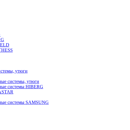
G
NG
FELD
LTHESS
истемы, утюги
ные системы, утюги
ьные системы HIBERG
RASTAR
льные системы SAMSUNG