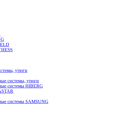
G
NG
FELD
LTHESS
истемы, утюги
ные системы, утюги
ьные системы HIBERG
RASTAR
льные системы SAMSUNG