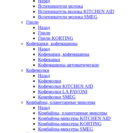
Назад
Вспениватели молока
Вспениватель молока KITCHEN AID
Вспениватели молока SMEG
Грили
Назад
Грили
Грили KORTING
Кофеварки, кофемашины
Назад
Кофеварки, кофемашины
Кофеварки
Кофемашины автоматические
Кофемолки
Назад
Кофемолки
Кофемолки KITCHEN AID
Кофемолки LA PAVONI
Комефолки SMEG
Комбайны, планетарные миксеры
Назад
Комбайны, планетарные миксеры
Комбайны-миксеры KITCHEN AID
Комбайны-миксеры KORTING
Комбайны-миксеры SMEG