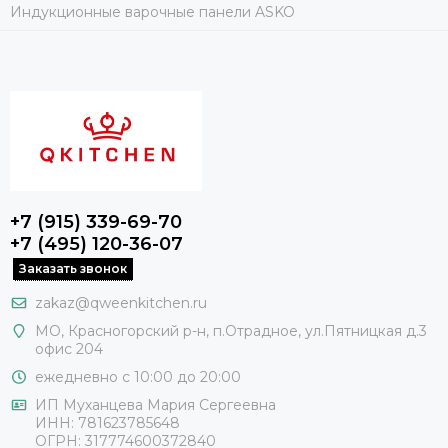
Индукционные варочные панели ASKO
+7 (915) 339-69-70
+7 (495) 120-36-07
Заказать звонок
zakaz@qweenkitchen.ru
МО, Красногорский р-н, п.Отрадное, ул.Пятницкая д.3
офис 204
ежедневно с 10:00 до 20:00
ИП Муханцева Мария Сергеевна
ИНН: 781623785648
ОГРН: 317774600372840