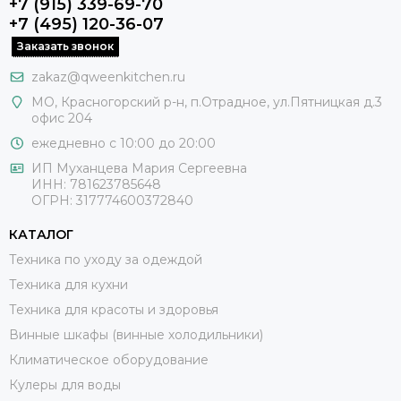
+7 (915) 339-69-70
+7 (495) 120-36-07
Заказать звонок
zakaz@qweenkitchen.ru
МО, Красногорский р-н, п.Отрадное, ул.Пятницкая д.3
офис 204
ежедневно с 10:00 до 20:00
ИП Муханцева Мария Сергеевна
ИНН: 781623785648
ОГРН: 317774600372840
КАТАЛОГ
Техника по уходу за одеждой
Техника для кухни
Техника для красоты и здоровья
Винные шкафы (винные холодильники)
Климатическое оборудование
Кулеры для воды