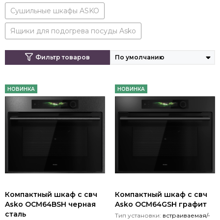
Сушильные шкафы ASKO
Ящики для подогрева посуды Asko
Фильтр товаров
НОВИНКА
НОВИНКА
Компактный шкаф с свч
Компактный шкаф с свч
Asko OCM64BSH черная
Asko OCM64GSH графит
сталь
Тип установки:
встраиваемая/-