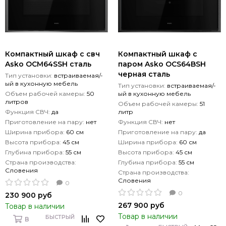
Компактный шкаф с свч
Компактный шкаф с
Asko OCM64SSH сталь
паром Asko OCS64BSH
черная сталь
Тип установки:
встраиваемая/-
ый в кухонную мебель
Тип установки:
встраиваемая/-
Объем рабочей камеры:
50
ый в кухонную мебель
литров
Объем рабочей камеры:
51
Функция СВЧ:
да
литр
Приготовление на пару:
нет
Функция СВЧ:
нет
Ширина прибора:
60 см
Приготовление на пару:
да
Высота прибора:
45 см
Ширина прибора:
60 см
Глубина прибора:
55 см
Высота прибора:
45 см
Страна производства:
Глубина прибора:
55 см
Словения
Страна производства:
Словения
0
0
230 900 руб
267 900 руб
Товар в наличии
Товар в наличии
БЫСТРЫЙ
В