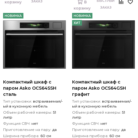
БЫСТРЫЙ
ЗАКАЗ
корзину
В
ЗАКАЗ
корзину
НОВИНКА
НОВИНКА
ХИТ
Компактный шкаф с
Компактный шкаф с
паром Asko OCS64SSH
паром Asko OCS64GSH
сталь
графит
Тип установки:
встраиваемая/-
Тип установки:
встраиваемая/-
ый в кухонную мебель
ый в кухонную мебель
Объем рабочей камеры:
51
Объем рабочей камеры:
51
литр
литр
Функция СВЧ:
нет
Функция СВЧ:
нет
Приготовление на пару:
да
Приготовление на пару:
да
Ширина прибора:
60 см
Ширина прибора:
60 см