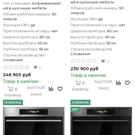
ый в кухонную мебель
Тип установки:
встраиваемая/-
ый в кухонную мебель
Объем рабочей камеры:
50
литров
Объем рабочей камеры:
50
литров
Функция СВЧ:
да
Функция СВЧ:
да
Приготовление на пару:
нет
Приготовление на пару:
нет
Ширина прибора:
60 см
Ширина прибора:
60 см
Высота прибора:
45 см
Высота прибора:
45 см
Глубина прибора:
55 см
Глубина прибора:
55 см
Страна производства:
Словения
Страна производства:
Словения
0
0
230 900 руб
246 900 руб
Товар в наличии
Товар в наличии
БЫСТРЫЙ
В
БЫСТРЫЙ
ЗАКАЗ
В
корзину
ЗАКАЗ
корзину
НОВИНКА
НОВИНКА
ХИТ