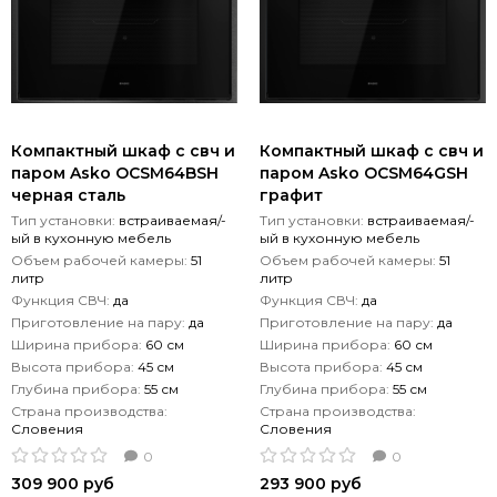
Компактный шкаф с свч и
Компактный шкаф с свч и
паром Asko OCSM64BSH
паром Asko OCSM64GSH
черная сталь
графит
Тип установки:
встраиваемая/-
Тип установки:
встраиваемая/-
ый в кухонную мебель
ый в кухонную мебель
Объем рабочей камеры:
51
Объем рабочей камеры:
51
литр
литр
Функция СВЧ:
да
Функция СВЧ:
да
Приготовление на пару:
да
Приготовление на пару:
да
Ширина прибора:
60 см
Ширина прибора:
60 см
Высота прибора:
45 см
Высота прибора:
45 см
Глубина прибора:
55 см
Глубина прибора:
55 см
Страна производства:
Страна производства:
Словения
Словения
0
0
309 900 руб
293 900 руб