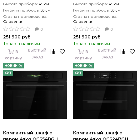
Высота прибора:
45 см
Высота прибора:
45 см
Глубина прибора:
55 см
Глубина прибора:
55 см
Страна производства:
Страна производства:
Словения
Словения
0
0
251 900 руб
251 900 руб
Товар в наличии
Товар в наличии
БЫСТРЫЙ
БЫСТРЫЙ
В
В
ЗАКАЗ
ЗАКАЗ
корзину
корзину
НОВИНКА
НОВИНКА
ХИТ
ХИТ
Компактный шкаф с
Компактный шкаф с
паром Asko OCS54BGH
паром Asko OCS24BGH