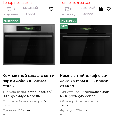
Товар под заказ
Товар под заказ
БЫСТРЫЙ
БЫСТРЫЙ
В
В
ЗАКАЗ
ЗАКАЗ
корзину
корзину
НОВИНКА
НОВИНКА
ХИТ
Компактный шкаф с свч и
Компактный шкаф с свч
паром Asko OCSM64SSH
Asko OCM54BGH черное
сталь
стекло
Тип установки:
встраиваемая/-
Тип установки:
встраиваемая/-
ый в кухонную мебель
ый в кухонную мебель
Объем рабочей камеры:
51
Объем рабочей камеры:
51
литр
литр
Функция СВЧ:
да
Функция СВЧ:
да