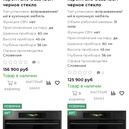
черное стекло
черное стекло
Тип установки:
встраиваемая/-
Тип установки:
встраиваемая/-
ый в кухонную мебель
ый в кухонную мебель
Функция СВЧ:
нет
Объем рабочей камеры:
51
литр
Приготовление на пару:
да
Функция СВЧ:
нет
Ширина прибора:
60 см
Приготовление на пару:
да
Высота прибора:
45 см
Ширина прибора:
60 см
Глубина прибора:
56 см
Высота прибора:
45 см
Страна производства:
Словения
Глубина прибора:
56 см
Страна производства:
0
Словения
156 900 руб
0
Товар в наличии
125 900 руб
БЫСТРЫЙ
В
Товар в наличии
ЗАКАЗ
корзину
БЫСТРЫЙ
В
ЗАКАЗ
корзину
НОВИНКА
НОВИНКА
ХИТ
ХИТ