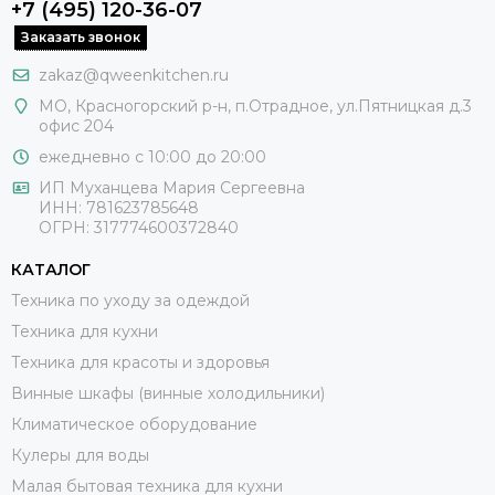
+7 (495) 120-36-07
Заказать звонок
zakaz@qweenkitchen.ru
МО, Красногорский р-н, п.Отрадное, ул.Пятницкая д.3
офис 204
ежедневно с 10:00 до 20:00
ИП Муханцева Мария Сергеевна
ИНН: 781623785648
ОГРН: 317774600372840
КАТАЛОГ
Техника по уходу за одеждой
Техника для кухни
Техника для красоты и здоровья
Винные шкафы (винные холодильники)
Климатическое оборудование
Кулеры для воды
Малая бытовая техника для кухни