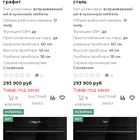
графит
сталь
Тип установки:
встраиваемая/-
Тип установки:
встраиваемая/-
ый в кухонную мебель
ый в кухонную мебель
Объем рабочей камеры:
51
Объем рабочей камеры:
51
литр
литр
Функция СВЧ:
да
Функция СВЧ:
да
Приготовление на пару:
да
Приготовление на пару:
да
Ширина прибора:
60 см
Ширина прибора:
60 см
Высота прибора:
45 см
Высота прибора:
45 см
Глубина прибора:
55 см
Глубина прибора:
55 см
Страна производства:
Страна производства:
Словения
Словения
0
0
293 900 руб
293 900 руб
Товар под заказ
Товар под заказ
БЫСТРЫЙ
БЫСТРЫЙ
В
В
ЗАКАЗ
ЗАКАЗ
корзину
корзину
НОВИНКА
НОВИНКА
ХИТ
ХИТ