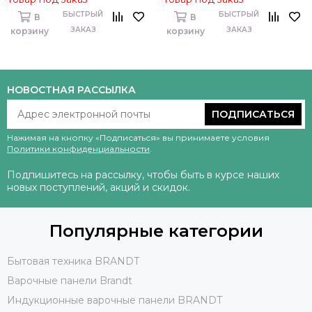
БЫСТРЫЙ
БЫСТРЫЙ
В
В
ЗАКАЗ
ЗАКАЗ
корзину
корзину
НОВОСТНАЯ РАССЫЛКА
ПОДПИСАТЬСЯ
Нажимая на кнопку «Подписаться» вы принимаете условия
Политики конфиденциальности
.
Подпишитесь на рассылку, чтобы быть в курсе наших
новых поступлений, акций и скидок.
Популярные категории
Бытовая техника BRANDT
Варочные панели Brandt
Индукционные варочные панели BRANDT