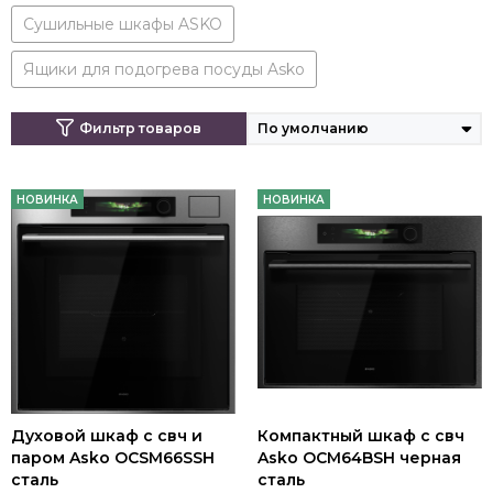
Сушильные шкафы ASKO
Ящики для подогрева посуды Asko
Фильтр товаров
НОВИНКА
НОВИНКА
Духовой шкаф с свч и
Компактный шкаф с свч
паром Asko OCSM66SSH
Asko OCM64BSH черная
сталь
сталь