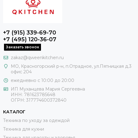
+7 (915) 339-69-70
+7 (495) 120-36-07
Заказать звонок
zakaz@qweenkitchen.ru
МО, Красногорский р-н, п.Отрадное, ул.Пятницкая д.3
офис 204
ежедневно с 10:00 до 20:00
ИП Муханцева Мария Сергеевна
ИНН: 781623785648
ОГРН: 317774600372840
КАТАЛОГ
Техника по уходу за одеждой
Техника для кухни
Техника для красоты и здоровья