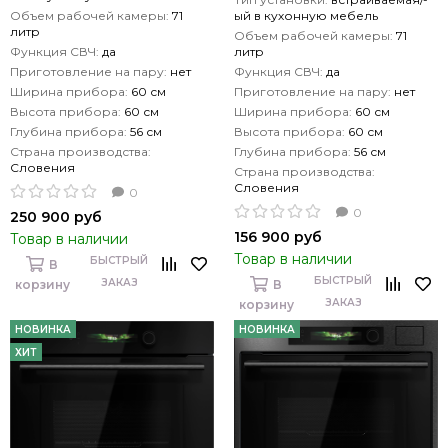
Объем рабочей камеры:
71
ый в кухонную мебель
литр
Объем рабочей камеры:
71
Функция СВЧ:
да
литр
Приготовление на пару:
нет
Функция СВЧ:
да
Ширина прибора:
60 см
Приготовление на пару:
нет
Высота прибора:
60 см
Ширина прибора:
60 см
Глубина прибора:
56 см
Высота прибора:
60 см
Страна производства:
Глубина прибора:
56 см
Словения
Страна производства:
Словения
0
0
250 900 руб
156 900 руб
Товар в наличии
Товар в наличии
БЫСТРЫЙ
В
БЫСТРЫЙ
ЗАКАЗ
корзину
В
ЗАКАЗ
корзину
НОВИНКА
НОВИНКА
ХИТ