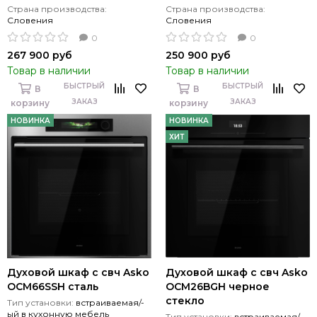
Страна производства:
Страна производства:
Словения
Словения
0
0
267 900 руб
250 900 руб
Товар в наличии
Товар в наличии
БЫСТРЫЙ
БЫСТРЫЙ
В
В
ЗАКАЗ
ЗАКАЗ
корзину
корзину
НОВИНКА
НОВИНКА
ХИТ
Духовой шкаф с свч Asko
Духовой шкаф с свч Asko
OCM66SSH сталь
OCM26BGH черное
стекло
Тип установки:
встраиваемая/-
ый в кухонную мебель
Тип установки:
встраиваемая/-