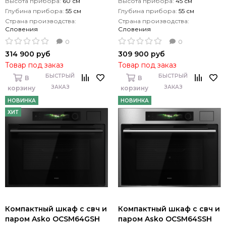
Высота прибора:
60 см
Высота прибора:
45 см
Глубина прибора:
55 см
Глубина прибора:
55 см
Страна производства:
Страна производства:
Словения
Словения
0
0
314 900 руб
309 900 руб
Товар под заказ
Товар под заказ
БЫСТРЫЙ
БЫСТРЫЙ
В
В
ЗАКАЗ
ЗАКАЗ
корзину
корзину
НОВИНКА
НОВИНКА
ХИТ
Компактный шкаф с свч и
Компактный шкаф с свч и
паром Asko OCSM64GSH
паром Asko OCSM64SSH