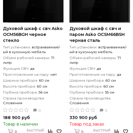
Духовой шкаф с свч Asko
Духовой шкаф с свч и
OCM56BGH черное
паром Asko OCSM66BSH
стекло
черная сталь
Тип установки:
встраиваемая/-
Тип установки:
встраиваемая/-
ый в кухонную мебель
ый в кухонную мебель
Объем рабочей камеры:
71
Объем рабочей камеры:
71
литр
литр
Функция СВЧ:
да
Функция СВЧ:
да
Приготовление на пару:
нет
Приготовление на пару:
да
Ширина прибора:
60 см
Ширина прибора:
60 см
Высота прибора:
60 см
Высота прибора:
60 см
Глубина прибора:
56 см
Глубина прибора:
55 см
Страна производства:
Страна производства:
Словения
Словения
0
0
188 900 руб
330 900 руб
Товар в наличии
Товар под заказ
БЫСТРЫЙ
БЫСТРЫЙ
В
В