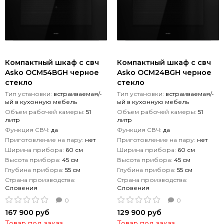
Компактный шкаф с свч
Компактный шкаф с свч
Asko OCM54BGH черное
Asko OCM24BGH черное
стекло
стекло
Тип установки:
встраиваемая/-
Тип установки:
встраиваемая/-
ый в кухонную мебель
ый в кухонную мебель
Объем рабочей камеры:
51
Объем рабочей камеры:
51
литр
литр
Функция СВЧ:
да
Функция СВЧ:
да
Приготовление на пару:
нет
Приготовление на пару:
нет
Ширина прибора:
60 см
Ширина прибора:
60 см
Высота прибора:
45 см
Высота прибора:
45 см
Глубина прибора:
55 см
Глубина прибора:
55 см
Страна производства:
Страна производства:
Словения
Словения
0
0
167 900 руб
129 900 руб
Товар под заказ
Товар под заказ