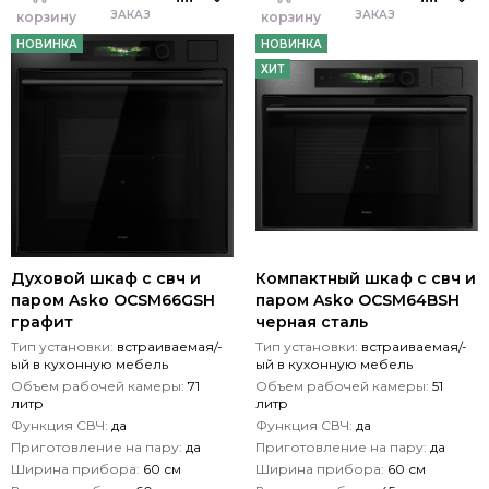
ЗАКАЗ
ЗАКАЗ
корзину
корзину
НОВИНКА
НОВИНКА
ХИТ
Духовой шкаф с свч и
Компактный шкаф с свч и
паром Asko OCSM66GSH
паром Asko OCSM64BSH
графит
черная сталь
Тип установки:
встраиваемая/-
Тип установки:
встраиваемая/-
ый в кухонную мебель
ый в кухонную мебель
Объем рабочей камеры:
71
Объем рабочей камеры:
51
литр
литр
Функция СВЧ:
да
Функция СВЧ:
да
Приготовление на пару:
да
Приготовление на пару:
да
Ширина прибора:
60 см
Ширина прибора:
60 см