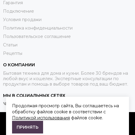
Гарантия
Подключение
Условия продажи
Политика конфиденциальности
Пользовательское соглашение
Статьи
Рецепты
О КОМПАНИИ
Бытовая техника для дома и кухни. Более 30 брендов на
любой вкус и кошелек. Экспертные консультации по
продуктам и помощь в выборе товаров под ваш бюджет.
МЫ В СОЦИАЛЬНЫХ СЕТЯХ
Продолжая просмотр сайта, Вы соглашаетесь на
обработку файлов cookie в соответствии с
Политикой использования
файлов cookie.
2026 © Qkitchen.
Карта сайта
ПРИНЯТЬ