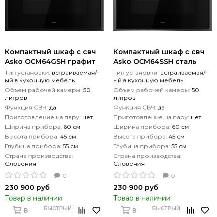
Компактный шкаф с свч
Компактный шкаф с свч
Asko OCM64GSH графит
Asko OCM64SSH сталь
Тип установки:
встраиваемая/-
Тип установки:
встраиваемая/-
ый в кухонную мебель
ый в кухонную мебель
Объем рабочей камеры:
50
Объем рабочей камеры:
50
литров
литров
Функция СВЧ:
да
Функция СВЧ:
да
Приготовление на пару:
нет
Приготовление на пару:
нет
Ширина прибора:
60 см
Ширина прибора:
60 см
Высота прибора:
45 см
Высота прибора:
45 см
Глубина прибора:
55 см
Глубина прибора:
55 см
Страна производства:
Страна производства:
Словения
Словения
0
0
230 900 руб
230 900 руб
Товар в наличии
Товар в наличии
БЫСТРЫЙ
БЫСТРЫЙ
В
В