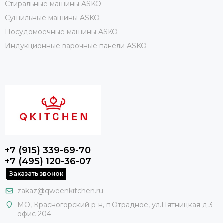
Стиральные машины ASKO
Сушильные машины ASKO
Посудомоечные машины ASKO
Индукционные варочные панели ASKO
+7 (915) 339-69-70
+7 (495) 120-36-07
Заказать звонок
zakaz@qweenkitchen.ru
МО, Красногорский р-н, п.Отрадное, ул.Пятницкая д.3
офис 204