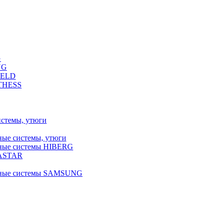
G
NG
FELD
LTHESS
истемы, утюги
ные системы, утюги
ьные системы HIBERG
RASTAR
льные системы SAMSUNG