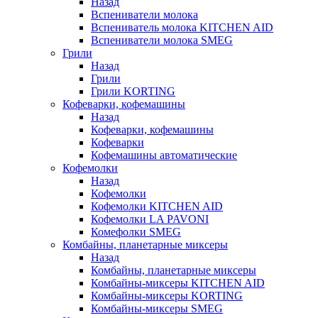
Назад
Вспениватели молока
Вспениватель молока KITCHEN AID
Вспениватели молока SMEG
Грили
Назад
Грили
Грили KORTING
Кофеварки, кофемашины
Назад
Кофеварки, кофемашины
Кофеварки
Кофемашины автоматические
Кофемолки
Назад
Кофемолки
Кофемолки KITCHEN AID
Кофемолки LA PAVONI
Комефолки SMEG
Комбайны, планетарные миксеры
Назад
Комбайны, планетарные миксеры
Комбайны-миксеры KITCHEN AID
Комбайны-миксеры KORTING
Комбайны-миксеры SMEG