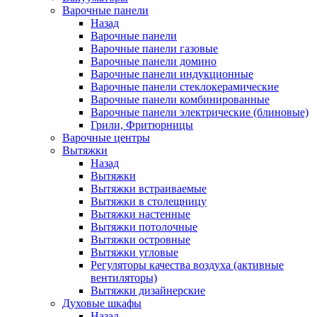
Варочные панели
Назад
Варочные панели
Варочные панели газовые
Варочные панели домино
Варочные панели индукционные
Варочные панели стеклокерамические
Варочные панели комбинированные
Варочные панели электрические (блиновые)
Грили, Фритюрницы
Варочные центры
Вытяжки
Назад
Вытяжки
Вытяжки встраиваемые
Вытяжки в столещницу
Вытяжки настенные
Вытяжки потолочные
Вытяжки островные
Вытяжки угловые
Регуляторы качества воздуха (активные
вентиляторы)
Вытяжки дизайнерские
Духовые шкафы
Назад