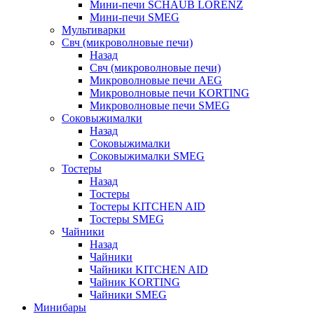
Мини-печи SCHAUB LORENZ
Мини-печи SMEG
Мультиварки
Свч (микроволновые печи)
Назад
Свч (микроволновые печи)
Микроволновые печи AEG
Микроволновые печи KORTING
Микроволновые печи SMEG
Соковыжималки
Назад
Соковыжималки
Соковыжималки SMEG
Тостеры
Назад
Тостеры
Тостеры KITCHEN AID
Тостеры SMEG
Чайники
Назад
Чайники
Чайники KITCHEN AID
Чайник KORTING
Чайники SMEG
Минибары