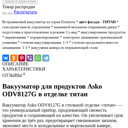
Заказ в один клик
Товар распродан
Распечатать
Встраиваемый вакууматор из серии Elements *
цвет фасада - ТИТАН
*
сенсорная панель управления * нажимной механизм открывания двери *
подготовка к приготовлению в режиме Су-вид * вакуумирование продуктов
* маринование * порционирование * повторное запаивание оригинальной
упаковки * степени вакуумирования: 1-3 * степени продолжительности
запаивания: 1-3 * вакуумная камера из нержавеющей стали
ОПИСАНИЕ
ХАРАКТЕРИСТИКИ
0
ОТЗЫВЫ
Вакууматор для продуктов Asko
ODV8127G в отделке титан
Вакууматор Asko ODV8127G в стильной отделке «титан» —
это универсальный прибор, продлевающий свежесть
продуктов и сохраняющий их качество. Он увеличивает срок
хранения до трёх раз, предотвращает смешивание запахов,
экономит место в холодильнике и морозильной камере,