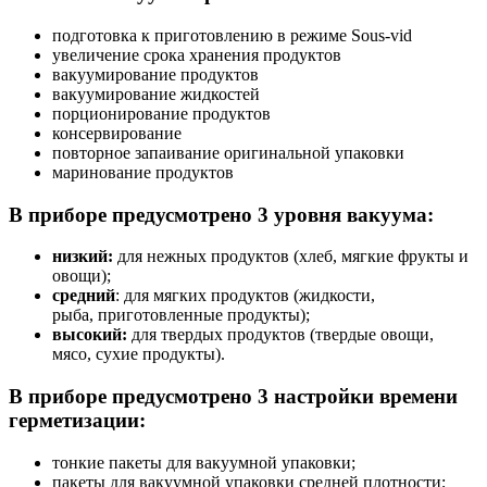
под­го­тов­ка к при­го­тов­ле­нию в ре­жи­ме Sous-vid
уве­ли­че­ние сро­ка хра­не­ния про­дук­тов
ва­ку­у­ми­ро­ва­ние про­дук­тов
ва­ку­у­ми­ро­ва­ние жид­ко­стей
пор­ци­о­ни­ро­ва­ние про­дук­тов
консервирование
по­втор­ное за­па­и­ва­ние ори­ги­наль­ной упа­ков­ки
ма­ри­но­ва­ние про­дук­тов
В приборе предусмотрено 3 уровня вакуума:
низкий:
для нежных продуктов (хлеб, мягкие фрукты и
овощи);
средний
: для мягких продуктов (жидкости,
рыба, приготовленные продукты);
высокий:
для твердых продуктов (твердые овощи,
мясо, сухие продукты).
В приборе предусмотрено 3 настройки времени
герметизации:
тонкие пакеты для вакуумной упаковки;
пакеты для вакуумной упаковки средней плотности;