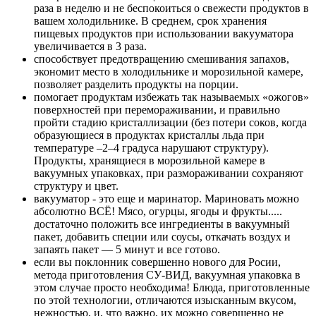
раза в неделю и не беспокоиться о свежести продуктов в
вашем холодильнике. В среднем, срок хранения
пищевых продуктов при использовании вакууматора
увеличивается в 3 раза.
способствует предотвращению смешивания запахов,
экономит место в холодильнике и морозильной камере,
позволяет разделить продукты на порции.
помогает продуктам избежать так называемых «ожогов»
поверхностей при перемораживании, и правильно
пройти стадию кристаллизации (без потери соков, когда
образующиеся в продуктах кристаллы льда при
температуре –2–4 градуса нарушают структуру).
Продукты, хранящиеся в морозильной камере в
вакуумных упаковках, при размораживании сохраняют
структуру и цвет.
вакууматор - это еще и маринатор. Мариновать можно
абсолютно ВСЁ! Мясо, огурцы, ягоды и фрукты.....
достаточно положить все ингредиенты в вакуумный
пакет, добавить специи или соусы, откачать воздух и
запаять пакет — 5 минут и все готово.
если вы поклонник совершенно нового для Росии,
метода приготовления СУ-ВИД, вакуумная упаковка в
этом случае просто необходима! Блюда, приготовленные
по этой технологии, отличаются изысканным вкусом,
нежностью, и, что важно, их можно совершенно не