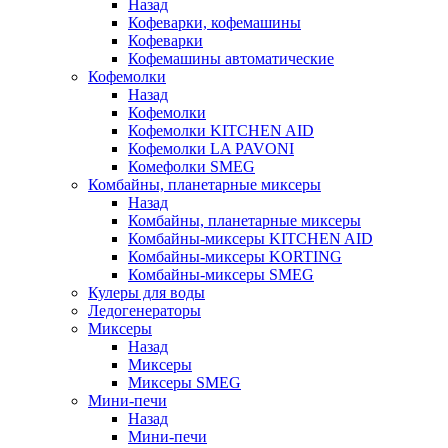
Назад
Кофеварки, кофемашины
Кофеварки
Кофемашины автоматические
Кофемолки
Назад
Кофемолки
Кофемолки KITCHEN AID
Кофемолки LA PAVONI
Комефолки SMEG
Комбайны, планетарные миксеры
Назад
Комбайны, планетарные миксеры
Комбайны-миксеры KITCHEN AID
Комбайны-миксеры KORTING
Комбайны-миксеры SMEG
Кулеры для воды
Ледогенераторы
Миксеры
Назад
Миксеры
Миксеры SMEG
Мини-печи
Назад
Мини-печи