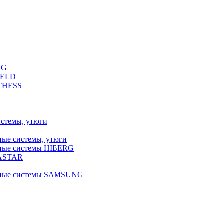
G
NG
FELD
LTHESS
истемы, утюги
ные системы, утюги
ьные системы HIBERG
RASTAR
льные системы SAMSUNG