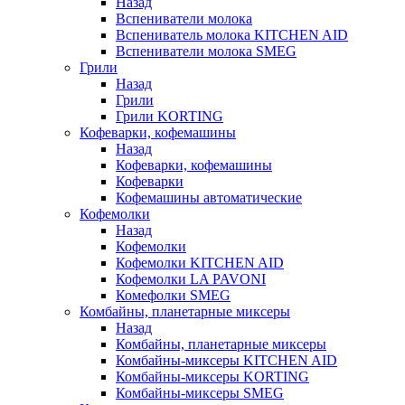
Назад
Вспениватели молока
Вспениватель молока KITCHEN AID
Вспениватели молока SMEG
Грили
Назад
Грили
Грили KORTING
Кофеварки, кофемашины
Назад
Кофеварки, кофемашины
Кофеварки
Кофемашины автоматические
Кофемолки
Назад
Кофемолки
Кофемолки KITCHEN AID
Кофемолки LA PAVONI
Комефолки SMEG
Комбайны, планетарные миксеры
Назад
Комбайны, планетарные миксеры
Комбайны-миксеры KITCHEN AID
Комбайны-миксеры KORTING
Комбайны-миксеры SMEG