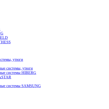
G
NG
FELD
LTHESS
истемы, утюги
ные системы, утюги
ьные системы HIBERG
RASTAR
льные системы SAMSUNG