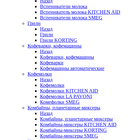
Назад
Вспениватели молока
Вспениватель молока KITCHEN AID
Вспениватели молока SMEG
Грили
Назад
Грили
Грили KORTING
Кофеварки, кофемашины
Назад
Кофеварки, кофемашины
Кофеварки
Кофемашины автоматические
Кофемолки
Назад
Кофемолки
Кофемолки KITCHEN AID
Кофемолки LA PAVONI
Комефолки SMEG
Комбайны, планетарные миксеры
Назад
Комбайны, планетарные миксеры
Комбайны-миксеры KITCHEN AID
Комбайны-миксеры KORTING
Комбайны-миксеры SMEG