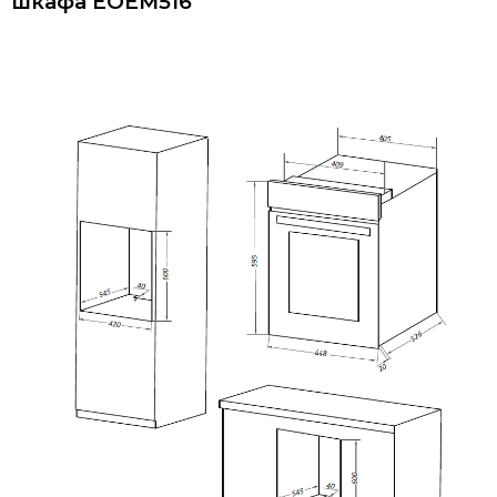
шкафа EOEM516