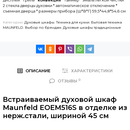
дисплей * гриль *
конвекция
* таймер * эмаль легкой чистки *
2 стекла дверцы духовки * автоматическое отключение *
съемная дверца * размеры прибора (Ш*В*Г) 59,5*44,8*54,6
см
Категории:
Духовые шкафы
,
Техника для кухни
,
Бытовая техника
MAUNFELD
,
Выбор по брендам
,
Духовые шкафы традиционные
ОПИСАНИЕ
ХАРАКТЕРИСТИКИ
0
ОТЗЫВЫ
Встраиваемый духовой шкаф
Maunfeld EOEM516S в отделке из
нерж.стали, шириной 45 см