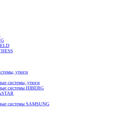
G
NG
FELD
LTHESS
истемы, утюги
ные системы, утюги
ьные системы HIBERG
RASTAR
льные системы SAMSUNG