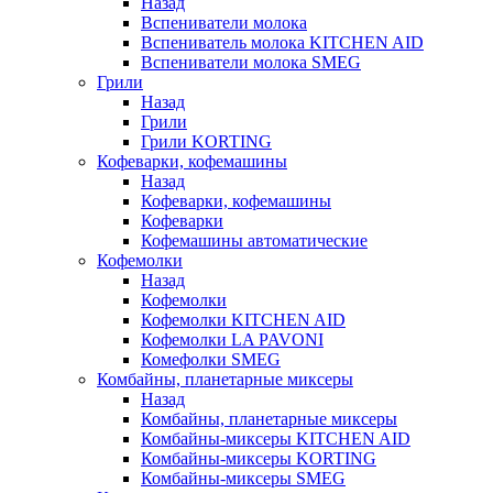
Назад
Вспениватели молока
Вспениватель молока KITCHEN AID
Вспениватели молока SMEG
Грили
Назад
Грили
Грили KORTING
Кофеварки, кофемашины
Назад
Кофеварки, кофемашины
Кофеварки
Кофемашины автоматические
Кофемолки
Назад
Кофемолки
Кофемолки KITCHEN AID
Кофемолки LA PAVONI
Комефолки SMEG
Комбайны, планетарные миксеры
Назад
Комбайны, планетарные миксеры
Комбайны-миксеры KITCHEN AID
Комбайны-миксеры KORTING
Комбайны-миксеры SMEG