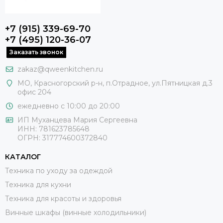
+7 (915) 339-69-70
+7 (495) 120-36-07
Заказать звонок
zakaz@qweenkitchen.ru
МО, Красногорский р-н, п.Отрадное, ул.Пятницкая д.3
офис 204
ежедневно с 10:00 до 20:00
ИП Муханцева Мария Сергеевна
ИНН: 781623785648
ОГРН: 317774600372840
КАТАЛОГ
Техника по уходу за одеждой
Техника для кухни
Техника для красоты и здоровья
Винные шкафы (винные холодильники)