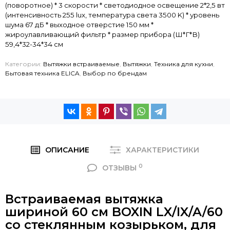
(поворотное) * 3 скорости * светодиодное освещение 2*2,5 вт
(интенсивность 255 lux, температура света 3500 K) * уровень
шума 67 дБ * выходное отверстие 150 мм *
жироулавливающий фильтр * размер прибора (Ш*Г*В)
59,4*32-34*34 см
Категории:
Вытяжки встраиваемые
,
Вытяжки
,
Техника для кухни
,
Бытовая техника ELICA
,
Выбор по брендам
ОПИСАНИЕ
ХАРАКТЕРИСТИКИ
0
ОТЗЫВЫ
Встраиваемая вытяжка
шириной 60 см BOXIN LX/IX/A/60
со стеклянным козырьком, для