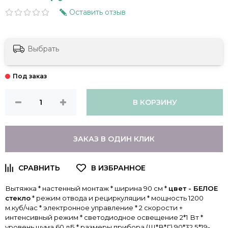
Оставить отзыв
Выбрать
В КОРЗИНУ
ЗАКАЗ В ОДИН КЛИК
Вытяжка * настенный монтаж * ширина 90 см *
цвет - БЕЛОЕ
стекло
* режим отвода и рециркуляции * мощность 1200
м.куб/час * электронное управление * 2 скорости +
интенсивный режим * светодиодное освещение 2*1 Вт *
уровень шума 60 дБ * размеры прибора (Ш*В*Г) 90*32,5*19-