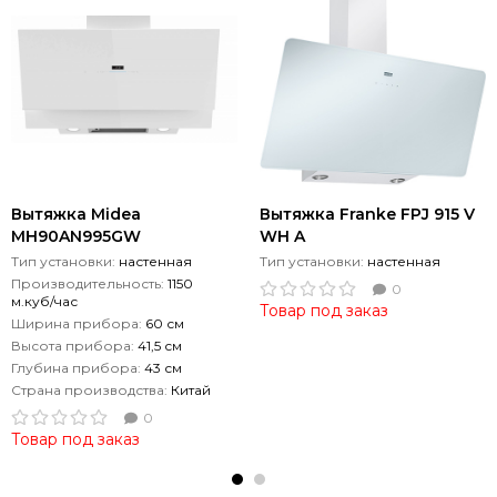
Вытяжка Midea
Вытяжка Franke FPJ 915 V
MH90AN995GW
WH A
Тип установки:
настенная
Тип установки:
настенная
Производительность:
1150
0
м.куб/час
Товар под заказ
Ширина прибора:
60 см
Высота прибора:
41,5 см
Глубина прибора:
43 см
Страна производства:
Китай
0
Товар под заказ