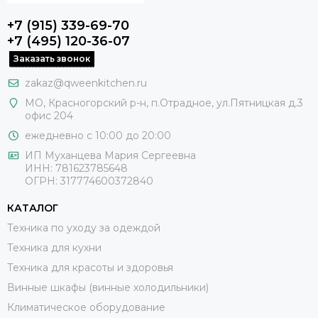
+7 (915) 339-69-70
+7 (495) 120-36-07
Заказать звонок
zakaz@qweenkitchen.ru
МО, Красногорский р-н, п.Отрадное, ул.Пятницкая д.3
офис 204
ежедневно с 10:00 до 20:00
ИП Муханцева Мария Сергеевна
ИНН: 781623785648
ОГРН: 317774600372840
КАТАЛОГ
Техника по уходу за одеждой
Техника для кухни
Техника для красоты и здоровья
Винные шкафы (винные холодильники)
Климатическое оборудование