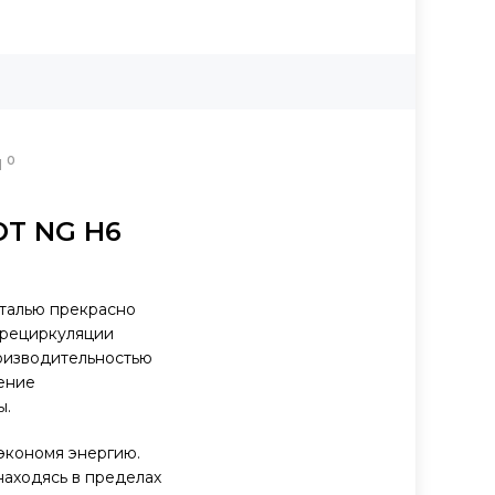
0
Ы
OT NG H6
сталью прекрасно
 рециркуляции
роизводительностью
ление
ы.
 экономя энергию.
находясь в пределах