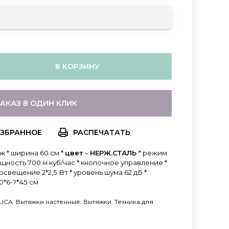
В КОРЗИНУ
ЗАКАЗ В ОДИН КЛИК
РАСПЕЧАТАТЬ
ж * ширина 60 см *
цвет - НЕРЖ.СТАЛЬ
* режим
щность 700 м.куб/час * кнопочное управление *
свещение 2*2,5 Вт * уровень шума 62 дБ *
0*6-?*45 см
LICA
,
Вытяжки настенные
,
Вытяжки
,
Техника для