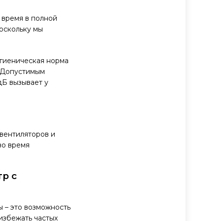
 время в полной
оскольку мы
игиеническая норма
. Допустимым
дБ вызывает у
 вентиляторов и
во время
р с
ы – это возможность
 избежать частых