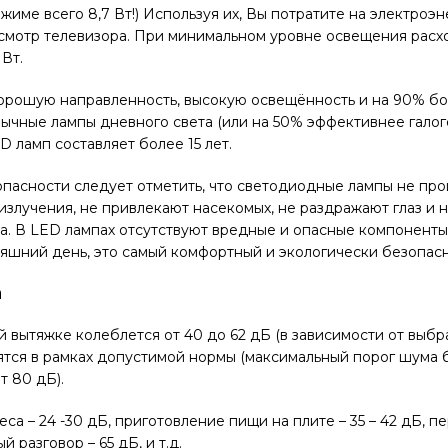
име всего 8,7 Вт!) Используя их, Вы потратите на электроэн
смотр телевизора. При минимальном уровне освещения расх
 Вт.
орошую направленность, высокую освещённость и на 90% б
ычные лампы дневного света (или на 50% эффективнее галог
 ламп составляет более 15 лет.
опасности следует отметить, что светодиодные лампы не пр
излучения, не привлекают насекомых, не раздражают глаз и 
а. В LED лампах отсутствуют вредные и опасные компоненты (
няшний день, это самый комфортный и экологически безопас
а
й вытяжке колеблется от 40 до 62 дБ (в зависимости от выбр
ятся в рамках допустимой нормы (максимальный порог шума 
т 80 дБ).
са – 24 -30 дБ, приготовление пищи на плите – 35 – 42 дБ, 
й разговор – 65 дБ, и т.д.