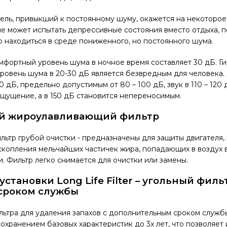
ель, привыкший к постоянному шуму, окажется на некоторое
не может испытать депрессивные состояния вместо отдыха, п
 находиться в среде пониженного, но постоянного шума.
мфортный уровень шума в ночное время составляет 30 дБ. Г
ровень шума в 20-30 дБ является безвредным для человека
 дБ, предельно допустимым от 80 – 100 дБ, звук в 110 – 120 
щущение, а в 150 дБ становится непереносимым.
 жироулавливающий фильтр
льтр грубой очистки - предназначены для защиты двигателя,
скопления мельчайших частичек жира, попадающих в воздух 
. Фильтр легко снимается для очистки или замены.
становки Long Life Filter –
угольный фильт
сроком службы
льтра для удаления запахов с дополнительным сроком служб
сохранением базовых характеристик до 3х лет, что позволяет