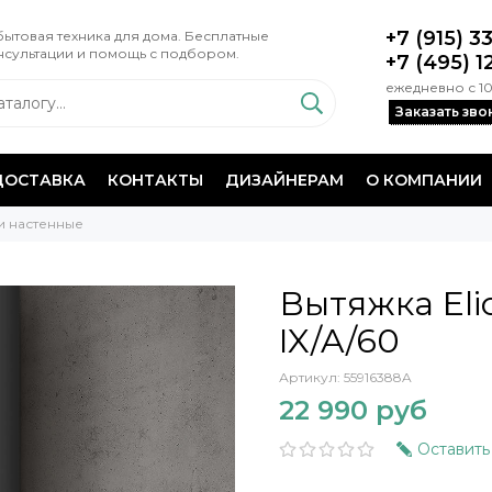
+7 (915) 3
ытовая техника для дома. Бесплатные
нсультации и помощь с подбором.
+7 (495) 1
ежедневно с 10
Заказать зво
ДОСТАВКА
КОНТАКТЫ
ДИЗАЙНЕРАМ
О КОМПАНИИ
и настенные
Вытяжка Eli
IX/A/60
Артикул:
55916388A
22 990 руб
Оставить