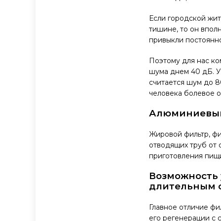
Если городской жит
тишине, то он впол
привыкли постоянно
Поэтому для нас ко
шума днем 40 дБ. У
считается шум до 80
человека болевое о
Алюминиевый
Жировой фильтр, фи
отводящих труб от 
приготовления пищи
Возможность у
длительным 
Главное отличие фи
его регенерации с 