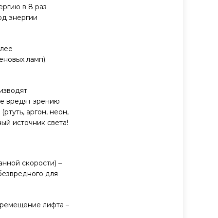
ергию в 8 раз
од энергии
олее
еновых ламп).
оизводят
не вредят зрению
ртуть, аргон, неон,
ный источник света!
анной скорости) –
безвредного для
перемещение лифта –