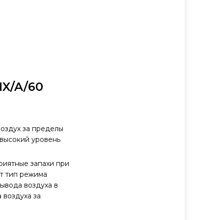
IX/A/60
воздух за пределы
 высокий уровень
риятные запахи при
т тип режима
вывода воздуха в
 воздуха за