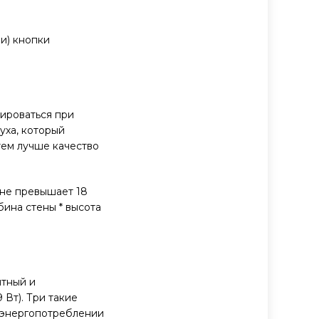
и) кнопки
тироваться при
уха, который
тем лучше качество
 не превышает 18
бина стены * высота
ятный и
Вт). Три такие
 энергопотреблении