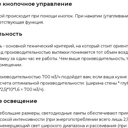
 кнопочное управление
й происходит при помощи кнопок. При нажатии (утапливани
етствующая функция.
льность
 - основной технический критерий, на который стоит ориен
д производительностью вытяжки понимается тот объем возд
яжку за один час ее работы. Чем выше производительность, 
помещении.
оизводительностью 700 м3/ч подойдет вам, если ваша кухня
счета оптимальной производительности: (ширина стены * глу
*2,5)*10*1,6 = 700 м3/ч).
е освещение
небольшие размеры, светодиодные лампы обеспечивают при
сокой интенсивности (при энергопотреблении всего лишь 2,9 
 немерцающий свет широкого диапазона и рассеивания (при