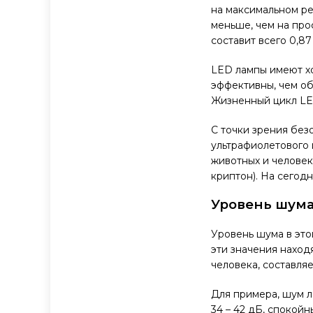
на максимальном реж
меньше, чем на про
составит всего 0,87
LED лампы имеют х
эффективны, чем об
Жизненный цикл LED
С точки зрения без
ультрафиолетового 
животных и человек
криптон). На сегод
Уровень шум
Уровень шума в это
эти значения наход
человека, составляе
Для примера, шум ле
34 – 42 дБ, спокойны