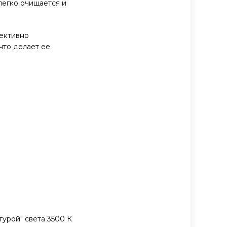
легко очищается и
фективно
что делает ее
турой" света 3500 К