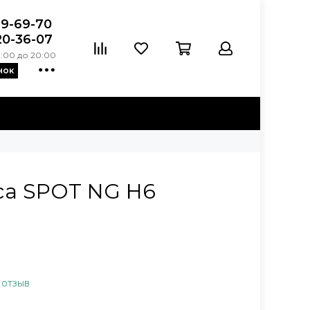
39-69-70
20-36-07
:00 до 20:00
нок
ca SPOT NG H6
 отзыв