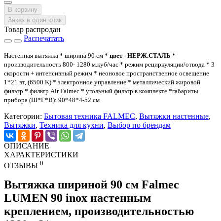
В корзину
Заказ в один клик
Товар распродан
Распечатать
Настенная вытяжка * ширина 90 см *
цвет - НЕРЖ.СТАЛЬ
*
производительность 800- 1280 м.куб/час * режим рециркуляции/отвода * 3
скорости + интенсивный режим * неоновое пространственное освещение
1*21 вт, (6500 K) * электронное управление * металлический жировой
фильтр * фильтр Air Falmec * угольный фильтр в комплекте *габариты
прибора (Ш*Г*В): 90*48*4-52 см
Категории:
Бытовая техника FALMEC
,
Вытяжки настенные
,
Вытяжки
,
Техника для кухни
,
Выбор по брендам
ОПИСАНИЕ
ХАРАКТЕРИСТИКИ
0
ОТЗЫВЫ
Вытяжка шириной 90 см Falmec
LUMEN 90 inox настенным
креплением, п
роизводительностью