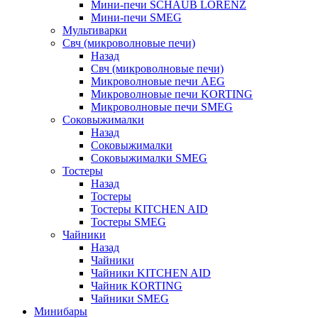
Мини-печи SCHAUB LORENZ
Мини-печи SMEG
Мультиварки
Свч (микроволновые печи)
Назад
Свч (микроволновые печи)
Микроволновые печи AEG
Микроволновые печи KORTING
Микроволновые печи SMEG
Соковыжималки
Назад
Соковыжималки
Соковыжималки SMEG
Тостеры
Назад
Тостеры
Тостеры KITCHEN AID
Тостеры SMEG
Чайники
Назад
Чайники
Чайники KITCHEN AID
Чайник KORTING
Чайники SMEG
Минибары