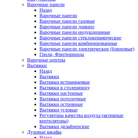
Варочные панели
Назад
Варочные панели
Варочные панели газовые
Варочные панели домино
Варочные панели индукционные
Варочные панели стеклокерамические
Варочные панели комбинированные
Варочные панели электрические (блиновые)
Грили, Фритюрницы
Варочные центры
Вытяжки
Назад
Вытяжки
Вытяжки встраиваемые
Вытяжки в столещницу
Вытяжки настенные
Вытяжки потолочные
Вытяжки островные
Вытяжки угловые
Регуляторы качества воздуха (активные
вентиляторы)
Вытяжки дизайнерские
Духовые шкафы
Назад