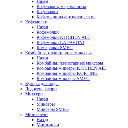
Назад
Кофеварки, кофемашины
Кофеварки
Кофемашины автоматические
Кофемолки
Назад
Кофемолки
Кофемолки KITCHEN AID
Кофемолки LA PAVONI
Комефолки SMEG
Комбайны, планетарные миксеры
Назад
Комбайны, планетарные миксеры
Комбайны-миксеры KITCHEN AID
Комбайны-миксеры KORTING
Комбайны-миксеры SMEG
Кулеры для воды
Ледогенераторы
Миксеры
Назад
Миксеры
Миксеры SMEG
Мини-печи
Назад
Мини-печи