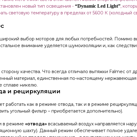
становлен новый тип освещения -
“Dynamic Led Light”
, котор
ть световую температуру в пределах от 5600 К (холодный св
ec
 широкий выбор моторов для любых потребностей. Помимо 
стальное внимание уделяется шумоизоляции и, как следств
торону качества. Что всегда отличало вытяжки Falmec от дру
енный материал, единственная по-настоящему нержавеющая 
е сплаве никелю.
да и рециркуляции
т работать как в режиме отвода, так и в режиме рециркуляц
ить угольный фильтр – приобретается дополнительно).
и в режиме
«отвода»
всасываемый воздух направляется нару
ляционную шахту). Данный режим обеспечивает полное удале