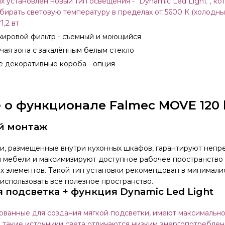
х установлен новый тип освещения - “Dynamic Led Light”, ко
ирать световую температуру в пределах от 5600 К (холодны
1,2 вт
жировой фильтр - съемный и моющийся
чая зона с закалённым белым стекло
е декоративные короба - опция
 о функционале Falmec MOVE 120 
й монтаж
и, размещенные внутри кухонных шкафов, гарантируют непр
 мебели и максимизируют доступное рабочее пространство 
х элементов. Такой тип установки рекомендован в минимали
использовать все полезное пространство.
 подсветка + функция Dynamic Led Light
ованные для создания мягкой подсветки, имеют максимально
 такие источники света отличаются низким энергопотребление