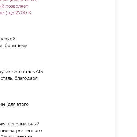
ый позволяет
ет) до 2700 К
высокой
ие, большему
гих - это сталь AISI
сталь, благодаря
ии (для этого
жу в специальный
ние загрязненного