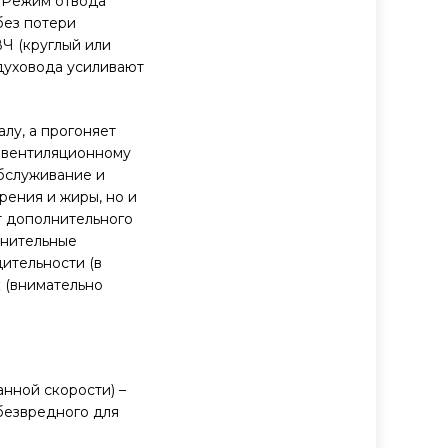
. Режим отвода
без потери
Ч (круглый или
духовода усиливают
лу, а прогоняет
к вентиляционному
обслуживание и
рения и жиры, но и
т дополнительного
лнительные
дительности (в
к (внимательно
анной скорости) –
безвредного для