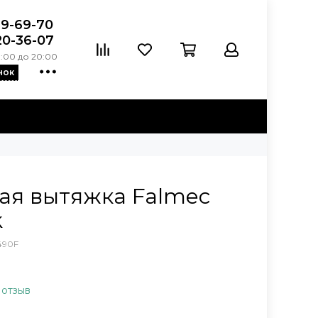
39-69-70
20-36-07
:00 до 20:00
нок
ая вытяжка Falmec
k
490F
 отзыв