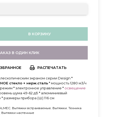
В КОРЗИНУ
ЗАКАЗ В ОДИН КЛИК
РАСПЕЧАТАТЬ
лескопическим экраном серии Design *
РНОЕ стекло + нерж.сталь
* мощность 1280 м3/ч
й режим * электронное управление *
освещение
* уровень шума 49-62 дБ * алюминиевый
 размеры прибора (Ш) 116 см
FALMEC
,
Вытяжки встраиваемые
,
Вытяжки
,
Техника
,
Вытяжки настенные