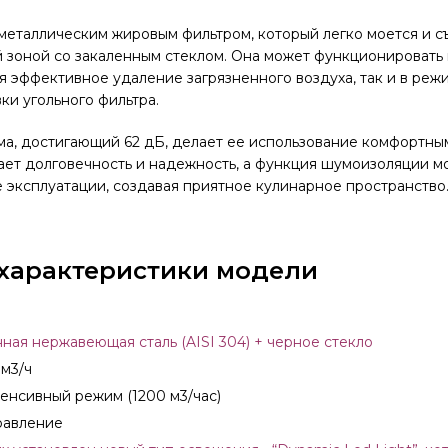
еталлическим жировым фильтром, который легко моется и съ
 зоной со закаленным стеклом. Она может функционировать 
я эффективное удаление загрязненного воздуха, так и в реж
ки угольного фильтра.
а, достигающий 62 дБ, делает ее использование комфортным
ает долговечность и надежность, а функция шумоизоляции м
 эксплуатации, создавая приятное кулинарное пространство
характеристики модели
нная нержавеющая сталь (AISI 304) + черное стекло
 м3/ч
тенсивный режим (1200 м3/час)
равление