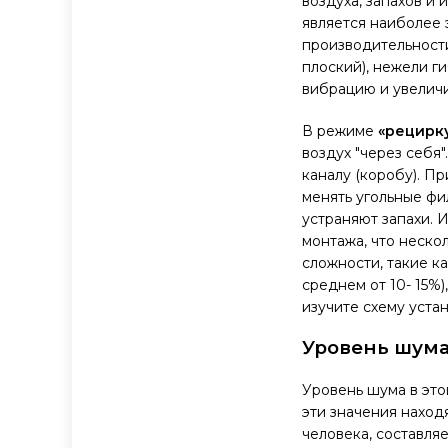
воздуха, запахов и
является наиболее 
производительности
плоский), нежели г
вибрацию и увелич
В режиме
«рецирк
воздух "через себя
каналу (коробу). П
менять угольные фи
устраняют запахи. 
монтажа, что неско
сложности, такие к
среднем от 10- 15%
изучите схему уста
Уровень шум
Уровень шума в это
эти значения наход
человека, составляе