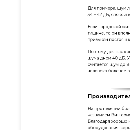
Для примера, шум ле
34 – 42 дБ, спокойны
Если городской жит
тишине, то он впол
привыкли постоянно
Поэтому для нас ко
шума днем 40 дБ. У
считается шум до 80
человека болевое о
Производите
На протяжении боле
названием Виттори
Благодаря хорошо 
оборудования, серь