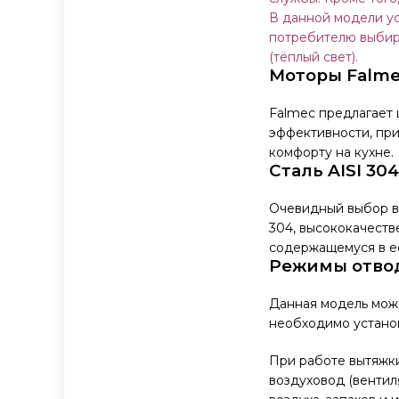
В данной модели у
потребителю выбира
(тёплый свет).
Моторы Falm
Falmec предлагает
эффективности, при
комфорту на кухне.
Сталь AISI 304
Очевидный выбор в с
304, высококачеств
содержащемуся в е
Режимы отво
Данная модель може
необходимо установ
При работе вытяжк
воздуховод (венти