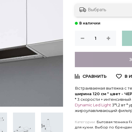
Выбрать
Встраиваемая вытяжка с те
ширина 120 см
*
цвет - ЧЕ
* 3 скорости + интенсивны
Dynamic Led Light
3*1,2 вт 
жироулавливающий фильтр *
Категории:
Бытовая техника 
для кухни
,
Выбор по брендам