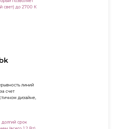
торый позволяет
й свет) до 2700 К
bk
ерывность линий
за счет
стичном дизайне,
 долгий срок
м (всего 1,2 Вт).