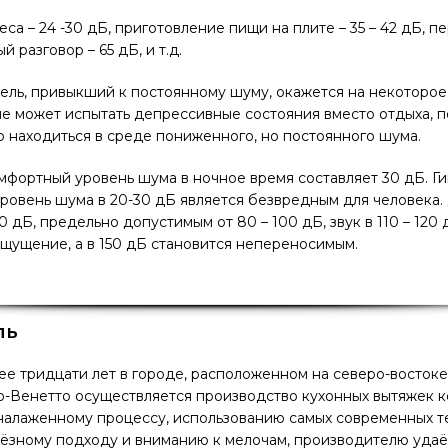
са – 24 -30 дБ, приготовление пищи на плите – 35 – 42 дБ, 
й разговор – 65 дБ, и т.д.
ель, привыкший к постоянному шуму, окажется на некоторое
не может испытать депрессивные состояния вместо отдыха, п
 находиться в среде пониженного, но постоянного шума.
мфортный уровень шума в ночное время составляет 30 дБ. Г
ровень шума в 20-30 дБ является безвредным для человека
 дБ, предельно допустимым от 80 – 100 дБ, звук в 110 – 120 
щущение, а в 150 дБ становится непереносимым.
ль
е тридцати лет в городе, расположенном на северо-востоке
о-Венетто осуществляется производство кухонных вытяжек к
налаженному процессу, использованию самых современных т
ёзному подходу и вниманию к мелочам, производителю удаё