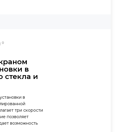
0
Ы
экраном
новки в
о стекла и
установки в
олированной
лагает три скорости
ние позволяет
 дает возможность