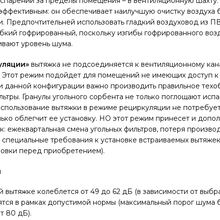
 испарений за пределы помещения – в вентиляционную шахту
эффективным: он обеспечивает наилучшую очистку воздуха 
. Предпочтительней использовать гладкий воздуховод из ПВ
ибкий гофрированный, поскольку изгибы гофрированного воз
ивают уровень шума.
уляции»
вытяжка не подсоединяется к вентиляционному кана
". Этот режим подойдет для помещений не имеющих доступ 
ри данной конфигурации важно производить правильное тех
льтры. Гранулы угольного сорбента не только поглощают испа
Использование вытяжки в режиме рециркуляции не потребуе
лько облегчит ее установку. НО этот режим принесет и допо
ак: ежеквартальная смена угольных фильтров, потеря произво
), специальные требования к установке встраиваемых вытяже
новки перед приобретением).
а
й вытяжке колеблется от 49 до 62 дБ (в зависимости от выбр
ятся в рамках допустимой нормы (максимальный порог шума 
т 80 дБ).