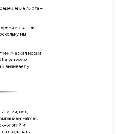
перемещение лифта –
 время в полной
оскольку мы
игиеническая норма
. Допустимым
дБ вызывает у
 Италии, под
омпанией Falmec.
ехнологий и
тся создавать