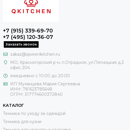
+7 (915) 339-69-70
+7 (495) 120-36-07
Заказать звонок
zakaz@qweenkitchen.ru
МО, Красногорский р-н, п.Отрадное, ул.Пятницкая д.3
офис 204
ежедневно с 10:00 до 20:00
ИП Муханцева Мария Сергеевна
ИНН: 781623785648
ОГРН: 317774600372840
КАТАЛОГ
Техника по уходу за одеждой
Техника для кухни
Техника для красоты и здоровья