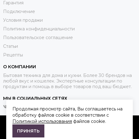
Гарантия
Подключение
Условия продажи
Политика конфиденциальности
Пользовательское соглашение
Статьи
Рецепты
О КОМПАНИИ
Бытовая техника для дома и кухни. Более 30 брендов на
любой вкус и кошелек. Экспертные консультации по
продуктам и помощь в выборе товаров под ваш бюджет.
МЫ В СОЦИАЛЬНЫХ СЕТЯХ
Продолжая просмотр сайта, Вы соглашаетесь на
обработку файлов cookie в соответствии с
Политикой использования
файлов cookie.
2026 © Qkitchen.
Карта сайта
ПРИНЯТЬ