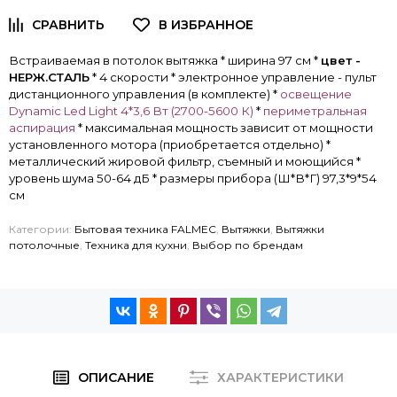
Встраиваемая в потолок вытяжка * ширина 97 см *
цвет -
НЕРЖ.СТАЛЬ
* 4 скорости * электронное управление - пульт
дистанционного управления (в комплекте) *
освещение
Dynamic Led Light 4*3,6 Вт (2700-5600 К)
*
периметральная
аспирация
* максимальная мощность зависит от мощности
установленного мотора (приобретается отдельно) *
металлический жировой фильтр, съемный и моющийся *
уровень шума 50-64 дБ * размеры прибора (Ш*В*Г) 97,3*9*54
см
Категории:
Бытовая техника FALMEC
,
Вытяжки
,
Вытяжки
потолочные
,
Техника для кухни
,
Выбор по брендам
ОПИСАНИЕ
ХАРАКТЕРИСТИКИ