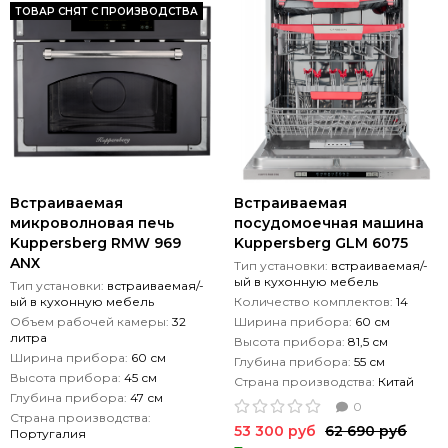
ТОВАР СНЯТ С ПРОИЗВОДСТВА
Встраиваемая
Встраиваемая
микроволновая печь
посудомоечная машина
Kuppersberg RMW 969
Kuppersberg GLM 6075
ANX
Тип установки:
встраиваемая/-
ый в кухонную мебель
Тип установки:
встраиваемая/-
ый в кухонную мебель
Количество комплектов:
14
Объем рабочей камеры:
32
Ширина прибора:
60 см
литра
Высота прибора:
81,5 см
Ширина прибора:
60 см
Глубина прибора:
55 см
Высота прибора:
45 см
Страна производства:
Китай
Глубина прибора:
47 см
0
Страна производства:
53 300 руб
62 690 руб
Португалия