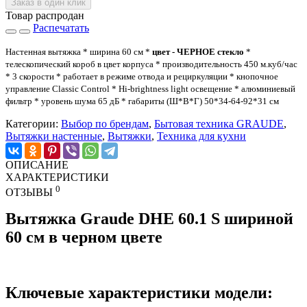
Заказ в один клик
Товар распродан
Распечатать
Настенная вытяжка * ширина 60 см *
цвет - ЧЕРНОЕ стекло
*
телескопический короб в цвет корпуса * производительность 450 м.куб/час
* 3 скорости * работает в режиме отвода и рециркуляции * кнопочное
управление Classic Control * Hi-brightness light освещение * алюминиевый
фильтр * уровень шума 65 дБ * габариты (Ш*В*Г) 50*34-64-92*31 см
Категории:
Выбор по брендам
,
Бытовая техника GRAUDE
,
Вытяжки настенные
,
Вытяжки
,
Техника для кухни
ОПИСАНИЕ
ХАРАКТЕРИСТИКИ
0
ОТЗЫВЫ
Вытяжка
Graude DHE 60.1 S шириной
60 см в черном цвете
Ключевые характеристики модели: