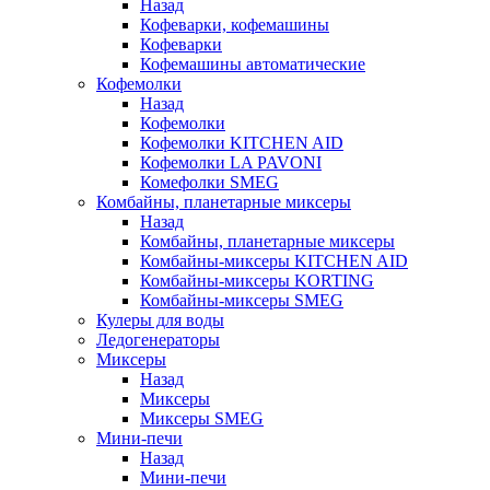
Назад
Кофеварки, кофемашины
Кофеварки
Кофемашины автоматические
Кофемолки
Назад
Кофемолки
Кофемолки KITCHEN AID
Кофемолки LA PAVONI
Комефолки SMEG
Комбайны, планетарные миксеры
Назад
Комбайны, планетарные миксеры
Комбайны-миксеры KITCHEN AID
Комбайны-миксеры KORTING
Комбайны-миксеры SMEG
Кулеры для воды
Ледогенераторы
Миксеры
Назад
Миксеры
Миксеры SMEG
Мини-печи
Назад
Мини-печи