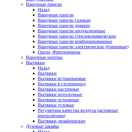
Варочные панели
Назад
Варочные панели
Варочные панели газовые
Варочные панели домино
Варочные панели индукционные
Варочные панели стеклокерамические
Варочные панели комбинированные
Варочные панели электрические (блиновые)
Грили, Фритюрницы
Варочные центры
Вытяжки
Назад
Вытяжки
Вытяжки встраиваемые
Вытяжки в столещницу
Вытяжки настенные
Вытяжки потолочные
Вытяжки островные
Вытяжки угловые
Регуляторы качества воздуха (активные
вентиляторы)
Вытяжки дизайнерские
Духовые шкафы
Назад