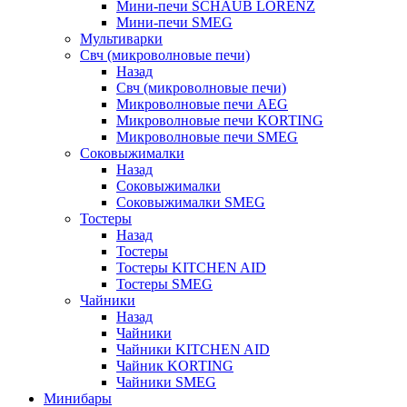
Мини-печи SCHAUB LORENZ
Мини-печи SMEG
Мультиварки
Свч (микроволновые печи)
Назад
Свч (микроволновые печи)
Микроволновые печи AEG
Микроволновые печи KORTING
Микроволновые печи SMEG
Соковыжималки
Назад
Соковыжималки
Соковыжималки SMEG
Тостеры
Назад
Тостеры
Тостеры KITCHEN AID
Тостеры SMEG
Чайники
Назад
Чайники
Чайники KITCHEN AID
Чайник KORTING
Чайники SMEG
Минибары