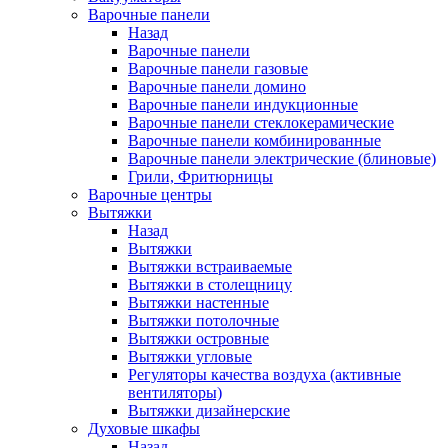
Варочные панели
Назад
Варочные панели
Варочные панели газовые
Варочные панели домино
Варочные панели индукционные
Варочные панели стеклокерамические
Варочные панели комбинированные
Варочные панели электрические (блиновые)
Грили, Фритюрницы
Варочные центры
Вытяжки
Назад
Вытяжки
Вытяжки встраиваемые
Вытяжки в столещницу
Вытяжки настенные
Вытяжки потолочные
Вытяжки островные
Вытяжки угловые
Регуляторы качества воздуха (активные
вентиляторы)
Вытяжки дизайнерские
Духовые шкафы
Назад