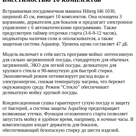
Встраиваемая посудомоечная машина Hiberg I46 1030,
шириной 45 см, вмещает 10 комплектов. Она оснащена 3
корзинами, держателем для бокалов и предлагает электронное
управление с 6 автоматическими программами. Также
предусмотрен таймер отсрочки старта (3-6-9-12 часов),
индикаторы наличия соли и ополаскивателя, а также
защитная система Aquastop. Уровень шума составляет 47 дБ.
Модель включает в себя шесть программ мойки: интенсивную
для сильно загрязненной посуды, стандартную для обычных
загрязнений, ЭКО для легкой посуды, деликатную для
хрупкого стекла и 90-минутную для быстрой стирки.
Экономичный режим оптимизирует расход воды и
электроэнергии, снижая температуру нагрева, что бережет
окружающую среду. Режим "Стекло" обеспечивает
деликатную мойку хрупкой посуды.
Конденсационная сушка гарантирует сухую посуду и защиту
от бактерий, а система защиты AquaStop предотвращает
возможные утечки. Функция отложенного старта позволяет
запустить мойку в удобное время, например, в ночные часы. В
комплектацию входит держатель для бокалов,
обеспечивающий безопасную стирку до шести изделий.