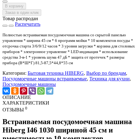
В корзину
Заказ в один клик
Товар распродан
Распечатать
Полностью встраиваемая посудомоечная машина со скрытой панелью
управления * ширина 45 см * 6 программ мойки * 10 комплектов посуды *
отсрочка старта 3/6/9/12 часов * 3 уровня загрузки * корзина для столовых
приборов * электронное управление * LED индикация * использование
средства 3-в-1 * уровень шума 47 дБ * защита от протечек * размеры
прибора (В*Ш*Г) 81,5-87,5*44,8*55 см
Категории:
Бытовая техника HIBERG
,
Выбор по брендам
,
Посудомоечные машины встраиваемые
,
Техника для кухни
,
Посудомоечные машины
ОПИСАНИЕ
ХАРАКТЕРИСТИКИ
0
ОТЗЫВЫ
Встраиваемая посудомоечная машина
Hiberg I46 1030 шириной 45 см и
вместимостью
10 комплектов