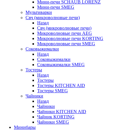
Мини-печи SCHAUB LORENZ
Мини-печи SMEG
Мультиварки
Свч (микроволновые печи)
Назад
Свч (микроволновые печи)
Микроволновые печи AEG
Микроволновые печи KORTING
Микроволновые печи SMEG
Соковыжималки
Назад
Соковыжималки
Соковыжималки SMEG
Тостеры
Назад
Тостеры
Тостеры KITCHEN AID
Тостеры SMEG
Чайники
Назад
Чайники
Чайники KITCHEN AID
Чайник KORTING
Чайники SMEG
Минибары