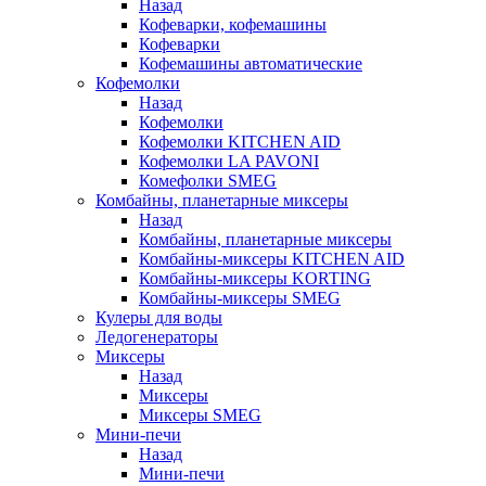
Назад
Кофеварки, кофемашины
Кофеварки
Кофемашины автоматические
Кофемолки
Назад
Кофемолки
Кофемолки KITCHEN AID
Кофемолки LA PAVONI
Комефолки SMEG
Комбайны, планетарные миксеры
Назад
Комбайны, планетарные миксеры
Комбайны-миксеры KITCHEN AID
Комбайны-миксеры KORTING
Комбайны-миксеры SMEG
Кулеры для воды
Ледогенераторы
Миксеры
Назад
Миксеры
Миксеры SMEG
Мини-печи
Назад
Мини-печи