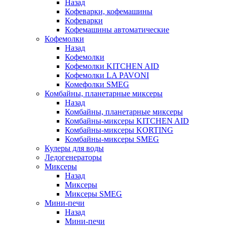
Назад
Кофеварки, кофемашины
Кофеварки
Кофемашины автоматические
Кофемолки
Назад
Кофемолки
Кофемолки KITCHEN AID
Кофемолки LA PAVONI
Комефолки SMEG
Комбайны, планетарные миксеры
Назад
Комбайны, планетарные миксеры
Комбайны-миксеры KITCHEN AID
Комбайны-миксеры KORTING
Комбайны-миксеры SMEG
Кулеры для воды
Ледогенераторы
Миксеры
Назад
Миксеры
Миксеры SMEG
Мини-печи
Назад
Мини-печи