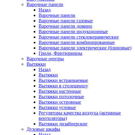
Варочные панели
Назад
Варочные панели
Варочные панели газовые
Варочные панели домино
Варочные панели индукционные
Варочные панели стеклокерамические
Варочные панели комбинированные
Варочные панели электрические (блиновые)
Грили, Фритюрницы
Варочные центры
Вытяжки
Назад
Вытяжки
Вытяжки встраиваемые
Вытяжки в столещницу
Вытяжки настенные
Вытяжки потолочные
Вытяжки островные
Вытяжки угловые
Регуляторы качества воздуха (активные
вентиляторы)
Вытяжки дизайнерские
Духовые шкафы
Назад