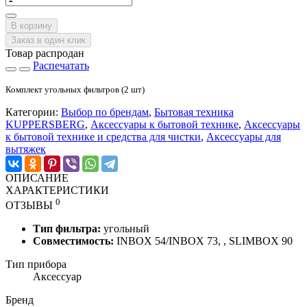
В корзину
Заказ в один клик
Товар распродан
Распечатать
Комплект угольных фильтров (2 шт)
Категории:
Выбор по брендам
,
Бытовая техника
KUPPERSBERG
,
Аксессуары к бытовой технике
,
Аксессуары
к бытовой технике и средства для чистки
,
Аксессуары для
вытяжек
ОПИСАНИЕ
ХАРАКТЕРИСТИКИ
0
ОТЗЫВЫ
Тип фильтра:
угольный
Совместимость:
INBOX 54/INBOX 73, , SLIMBOX 90
Тип прибора
Аксессуар
Бренд