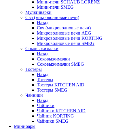
Мини-печи SCHAUB LORENZ
Мини-печи SMEG
Мультиварки
Свч (микроволновые печи)
Назад
Свч (микроволновые печи)
Микроволновые печи AEG
Микроволновые печи KORTING
Микроволновые печи SMEG
Соковыжималки
Назад
Соковыжималки
Соковыжималки SMEG
Тостеры
Назад
Тостеры
Тостеры KITCHEN AID
Тостеры SMEG
Чайники
Назад
Чайники
Чайники KITCHEN AID
Чайник KORTING
Чайники SMEG
Минибары