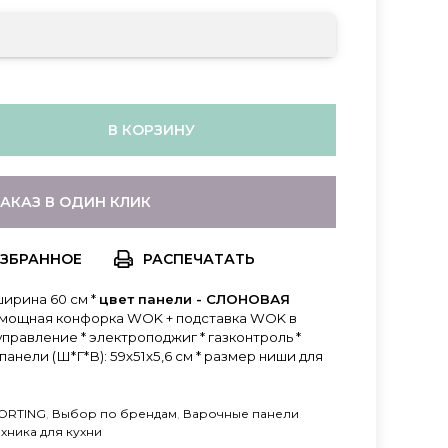
В КОРЗИНУ
ЗАКАЗ В ОДИН КЛИК
РАСПЕЧАТАТЬ
ширина 60 см *
цвет панели - СЛОНОВАЯ
рхмощная конфорка WOK + подставка WOK в
правление * электроподжиг * газконтроль *
анели (Ш*Г*В): 59х51х5,6 см * размер ниши для
KORTING
,
Выбор по брендам
,
Варочные панели
ехника для кухни