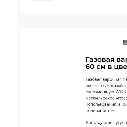
Газовая ва
60 см в цв
Газовая варочная п
элегантным дизайн
сверхмощную WOK с
механическое упра
использования, а и
поверхностям.
Конструкция чугунн