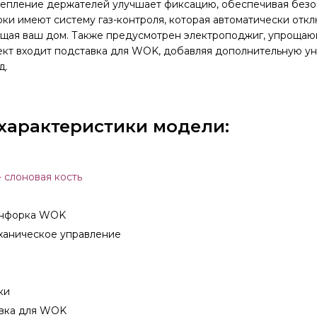
репление держателей улучшает фиксацию, обеспечивая безо
рки имеют систему газ-контроля, которая автоматически откл
щищая ваш дом. Также предусмотрен электроподжиг, упроща
ект входит подставка для WOK, добавляя дополнительную ун
д.
характеристики модели:
- слоновая кость
онфорка WOK
ханическое управление
ки
авка для WOK