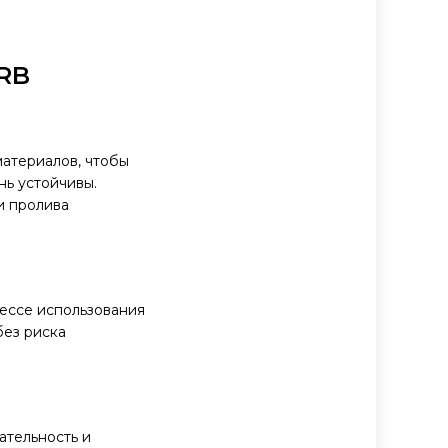
TRB
материалов, чтобы
нь устойчивы.
и пролива
ессе использования
без риска
ательность и