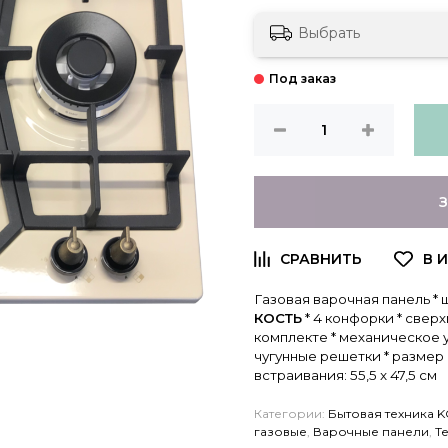
Выбрать
Газовая варочная панель * 
КОСТЬ
* 4 конфорки * све
комплекте * механическое у
чугунные решетки * размер п
встраивания: 55,5 x 47,5 см
Категории:
Бытовая техника 
газовые
,
Варочные панели
,
Т