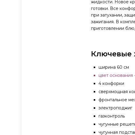
жидкости. Новое к
готовки. Все конфо
при затухании, за
зажигания. В компл
приготовлении блю
Ключевые 
ширина 60 см
цвет основания 
4 конфорки
сверхмощная к
фронтальное ме
электроподжиг
газконтроль
чугунные решет
чугунная подст