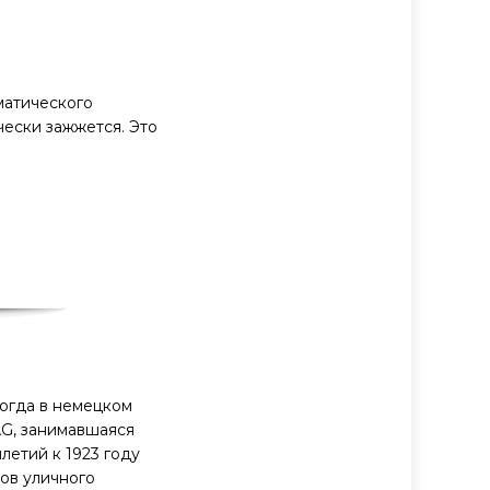
матического
ески зажжется. Это
когда в немецком
AG, занимавшаяся
летий к 1923 году
ов уличного