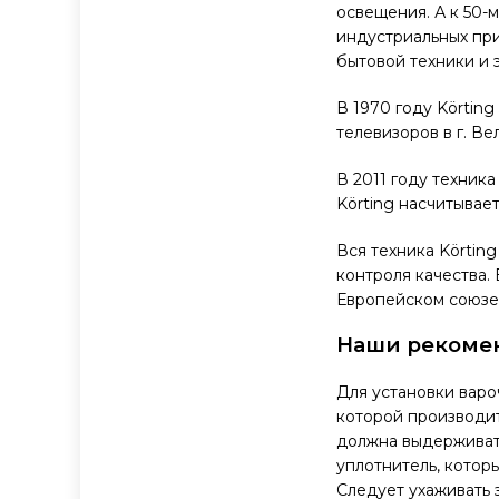
освещения. А к 50-
индустриальных при
бытовой техники и 
В 1970 году Körtin
телевизоров в г. Ве
В 2011 году техник
Körting насчитывает
Вся техника Körtin
контроля качества.
Европейском союзе
Наши рекоме
Для установки варо
которой производит
должна выдерживат
уплотнитель, котор
Следует ухаживать 