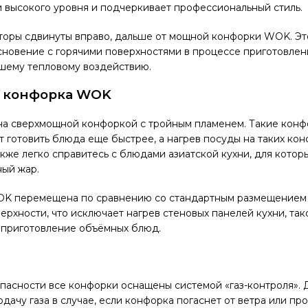
 высокого уровня и подчеркивает профессиональный стиль.
торы сдвинуты вправо, дальше от мощной конфорки WOK. Эт
новение с горячими поверхностями в процессе приготовлени
шему тепловому воздействию.
 конфорка WOK
на сверхмощной конфоркой с тройным пламенем. Такие конф
 готовить блюда еще быстрее, а нагрев посуды на таких ко
кже легко справитесь с блюдами азиатской кухни, для котор
ый жар.
K перемещена по сравнению со стандартным размещением 
ерхности, что исключает нагрев стеновых панелей кухни, та
 приготовление объёмных блюд.
пасности все конфорки оснащены системой «газ-контроля».
дачу газа в случае, если конфорка погаснет от ветра или пр