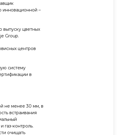
тавщик
то инновационной –
по выпуску цветных
je Group.
ервисных центров
ную систему
сертификации в
 не менее 30 мм, в
ость встраивания
иальный
и газ-контроль.
сти очищать