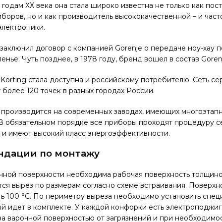
м годам ХХ века она стала широко известна не только как пос
боров, но и как производитель высококачественной – и час
электроники.
g заключил договор с компанией Gorenje о передаче ноу-хау 
ленье. Чуть позднее, в 1978 году, бренд вошел в состав Goren
а Körting стала доступна и российскому потребителю. Сеть с
 более 120 точек в разных городах России.
g производится на современных заводах, имеющих многоэтап
 В обязательном порядке все приборы проходят процедуру 
 и имеют высокий класс энергоэффективности.
ндации по монтажу
чной поверхности необходима рабочая поверхность толщиной
ся вырез по размерам согласно схеме встраивания. Поверхн
ь 100 °C. По периметру выреза необходимо установить спец
ый идет в комплекте. У каждой конфорки есть электроподжиг 
за варочной поверхностью от загрязнений и при необходимо