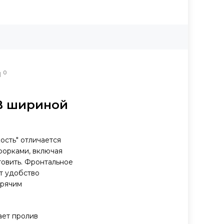
0
Ы
RB шириной
ость" отличается
форками, включая
овить. Фронтальное
т удобство
орячим
ает пролив