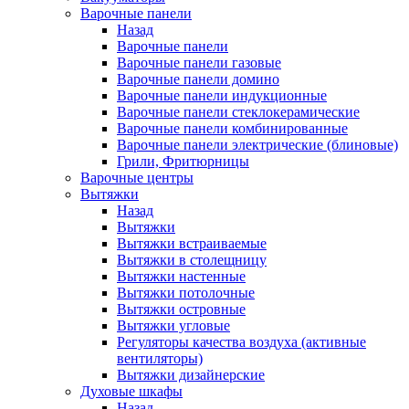
Варочные панели
Назад
Варочные панели
Варочные панели газовые
Варочные панели домино
Варочные панели индукционные
Варочные панели стеклокерамические
Варочные панели комбинированные
Варочные панели электрические (блиновые)
Грили, Фритюрницы
Варочные центры
Вытяжки
Назад
Вытяжки
Вытяжки встраиваемые
Вытяжки в столещницу
Вытяжки настенные
Вытяжки потолочные
Вытяжки островные
Вытяжки угловые
Регуляторы качества воздуха (активные
вентиляторы)
Вытяжки дизайнерские
Духовые шкафы
Назад