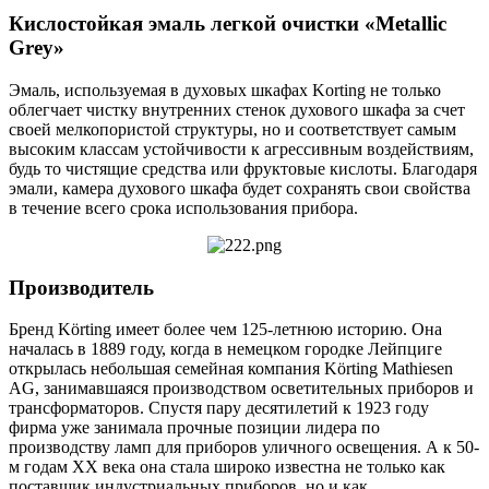
Кислостойкая эмаль легкой очистки «Metallic
Grey»
Эмаль, используемая в духовых шкафах Korting не только
облегчает чистку внутренних стенок духового шкафа за счет
своей мелкопористой структуры, но и соответствует самым
высоким классам устойчивости к агрессивным воздействиям,
будь то чистящие средства или фруктовые кислоты. Благодаря
эмали, камера духового шкафа будет сохранять свои свойства
в течение всего срока использования прибора.
Производитель
Бренд Körting имеет более чем 125-летнюю историю. Она
началась в 1889 году, когда в немецком городке Лейпциге
открылась небольшая семейная компания Körting Mathiesen
AG, занимавшаяся производством осветительных приборов и
трансформаторов. Спустя пару десятилетий к 1923 году
фирма уже занимала прочные позиции лидера по
производству ламп для приборов уличного освещения. А к 50-
м годам ХХ века она стала широко известна не только как
поставщик индустриальных приборов, но и как