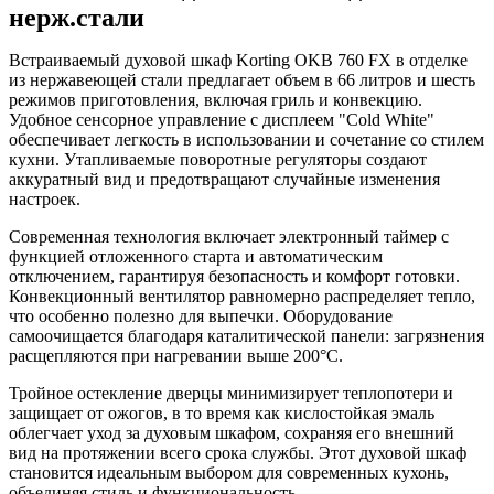
нерж.стали
Встраиваемый духовой шкаф Korting OKB 760 FX в отделке
из нержавеющей стали предлагает объем в 66 литров и шесть
режимов приготовления, включая гриль и конвекцию.
Удобное сенсорное управление с дисплеем "Cold White"
обеспечивает легкость в использовании и сочетание со стилем
кухни. Утапливаемые поворотные регуляторы создают
аккуратный вид и предотвращают случайные изменения
настроек.
Современная технология включает электронный таймер с
функцией отложенного старта и автоматическим
отключением, гарантируя безопасность и комфорт готовки.
Конвекционный вентилятор равномерно распределяет тепло,
что особенно полезно для выпечки. Оборудование
самоочищается благодаря каталитической панели: загрязнения
расщепляются при нагревании выше 200°C.
Тройное остекление дверцы минимизирует теплопотери и
защищает от ожогов, в то время как кислостойкая эмаль
облегчает уход за духовым шкафом, сохраняя его внешний
вид на протяжении всего срока службы. Этот духовой шкаф
становится идеальным выбором для современных кухонь,
объединяя стиль и функциональность.