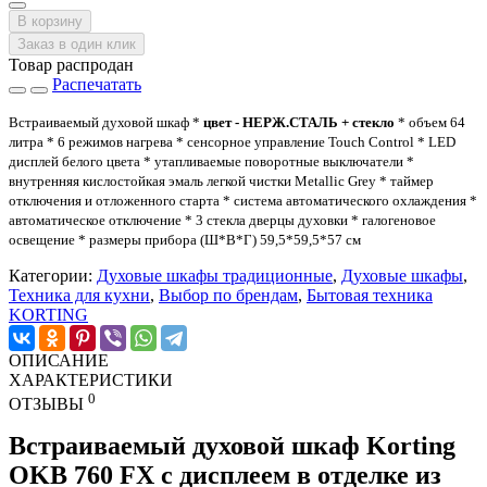
В корзину
Заказ в один клик
Товар распродан
Распечатать
Встраиваемый духовой шкаф *
цвет - НЕРЖ.СТАЛЬ + стекло
* объем 64
литра * 6 режимов нагрева * сенсорное управление Touch Control * LED
дисплей белого цвета * утапливаемые поворотные выключатели *
внутренняя кислостойкая эмаль легкой чистки Metallic Grey * таймер
отключения и отложенного старта * система автоматического охлаждения *
автоматическое отключение * 3 стекла дверцы духовки * галогеновое
освещение * размеры прибора (Ш*В*Г) 59,5*59,5*57 см
Категории:
Духовые шкафы традиционные
,
Духовые шкафы
,
Техника для кухни
,
Выбор по брендам
,
Бытовая техника
KORTING
ОПИСАНИЕ
ХАРАКТЕРИСТИКИ
0
ОТЗЫВЫ
Встраиваемый духовой шкаф Korting
OKB 760 FX с дисплеем в отделке из