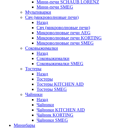
Мини-печи SCHAUB LORENZ
Мини-печи SMEG
Мультиварки
Свч (микроволновые печи)
Назад
Свч (микроволновые печи)
Микроволновые печи AEG
Микроволновые печи KORTING
Микроволновые печи SMEG
Соковыжималки
Назад
Соковыжималки
Соковыжималки SMEG
Тостеры
Назад
Тостеры
Тостеры KITCHEN AID
Тостеры SMEG
Чайники
Назад
Чайники
Чайники KITCHEN AID
Чайник KORTING
Чайники SMEG
Минибары