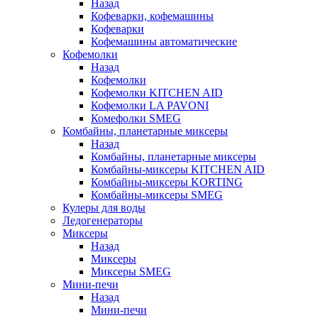
Назад
Кофеварки, кофемашины
Кофеварки
Кофемашины автоматические
Кофемолки
Назад
Кофемолки
Кофемолки KITCHEN AID
Кофемолки LA PAVONI
Комефолки SMEG
Комбайны, планетарные миксеры
Назад
Комбайны, планетарные миксеры
Комбайны-миксеры KITCHEN AID
Комбайны-миксеры KORTING
Комбайны-миксеры SMEG
Кулеры для воды
Ледогенераторы
Миксеры
Назад
Миксеры
Миксеры SMEG
Мини-печи
Назад
Мини-печи