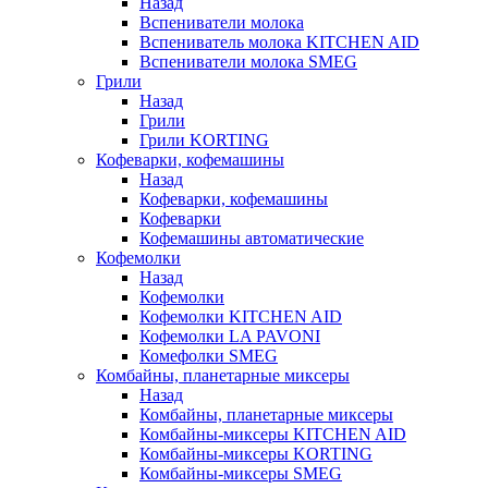
Назад
Вспениватели молока
Вспениватель молока KITCHEN AID
Вспениватели молока SMEG
Грили
Назад
Грили
Грили KORTING
Кофеварки, кофемашины
Назад
Кофеварки, кофемашины
Кофеварки
Кофемашины автоматические
Кофемолки
Назад
Кофемолки
Кофемолки KITCHEN AID
Кофемолки LA PAVONI
Комефолки SMEG
Комбайны, планетарные миксеры
Назад
Комбайны, планетарные миксеры
Комбайны-миксеры KITCHEN AID
Комбайны-миксеры KORTING
Комбайны-миксеры SMEG