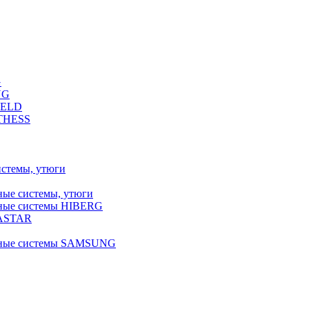
G
NG
FELD
LTHESS
истемы, утюги
ные системы, утюги
ьные системы HIBERG
RASTAR
льные системы SAMSUNG