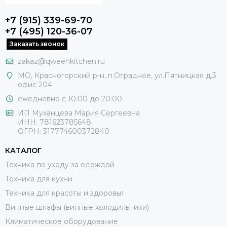
+7 (915) 339-69-70
+7 (495) 120-36-07
Заказать звонок
zakaz@qweenkitchen.ru
МО, Красногорский р-н, п.Отрадное, ул.Пятницкая д.3
офис 204
ежедневно с 10:00 до 20:00
ИП Муханцева Мария Сергеевна
ИНН: 781623785648
ОГРН: 317774600372840
КАТАЛОГ
Техника по уходу за одеждой
Техника для кухни
Техника для красоты и здоровья
Винные шкафы (винные холодильники)
Климатическое оборудование