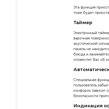
Эта функция приост
тоже будет приоста
Таймер
Электронный таймер
варочная поверхнос
акустический сигна
панель не находитс
блюда и занимайтес
оповестит Вас об о
Автоматичес
Специальная функци
пользователь забыл
конфорок зависит о
безопасности приго
Индикация ос