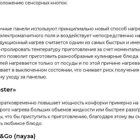
оложению сенсорных кнопок.
чные панели используют принципиально новый способ нагре
 электромагнитного поля и воздействует непосредственно на
дукционный нагрев считается одним из самых быстрых и име
нтролировать температуру приготовления за счет моменталь
что позволит приготовить разнообразные кулинарные блюда.
ей нагревается только от посуды и по этой причине нагрева
ывает в выключенном состоянии, что снижает риск получения
му уходу за панелью.
ster»
 кратковременно повышает мощность конфорки примерно на 1
рого нагрева больших объемов жидкости или быстрее разог
, что бы приступить к приготовлению, благодаря этому вы с
ть любимое блюдо.
&Go (
пауза)