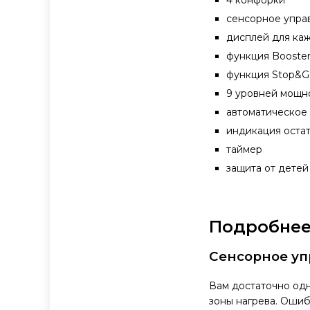
4 конфорки
сенсорное упр
дисплей для ка
функция Booste
функция Stop&
9 уровней мощн
автоматичеcкое
индикация остат
таймер
защита от детей
Подробнее
Сенсорное у
Вам достаточно одн
зоны нагрева. Оши