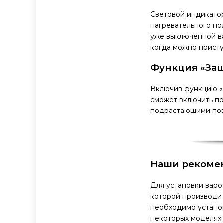
Световой индикатор
нагревательного по
уже выключенной ва
когда можно присту
Функция «Защ
Включив функцию «З
сможет включить по
подрастающими пов
Наши рекоме
Для установки варо
которой производит
необходимо установ
некоторых моделях 