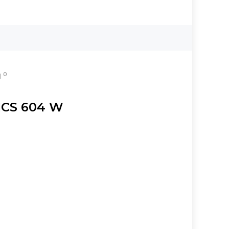
0
Ы
ICS 604 W