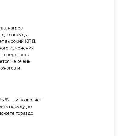
ва, нагрев
 дно посуды,
ет высокий КПД.
ного изменения
 Поверхность
ется не очень
 ожогов и
5 % — и позволяет
реть посуду до
можете гораздо