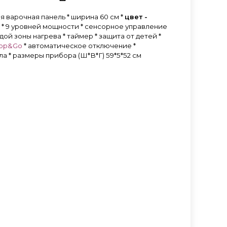
 варочная панель * ширина 60 см *
цвет -
 * 9 уровней мощности * сенсорное управление
дой зоны нагрева * таймер * защита от детей *
top&Go
* автоматическое отключение *
а * размеры прибора (Ш*В*Г) 59*5*52 см