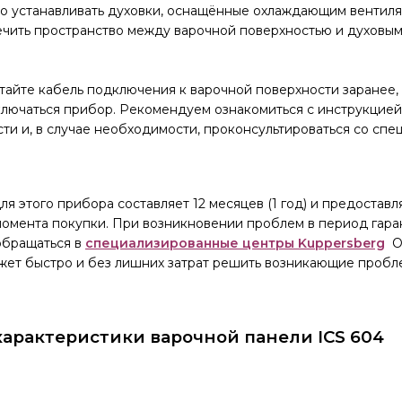
о устанавливать духовки, оснащённые охлаждающим вентиля
чить пространство между варочной поверхностью и духовы
айте кабель подключения к варочной поверхности заранее, 
ключаться прибор. Рекомендуем ознакомиться с инструкцией
ти и, в случае необходимости, проконсультироваться со спе
я этого прибора составляет 12 месяцев (1 год) и предоставл
омента покупки. При возникновении проблем в период гара
обращаться в
специализированные центры Kuppersberg
О
жет быстро и без лишних затрат решить возникающие пробл
характеристики варочной панели ICS 604