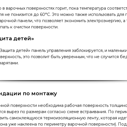
 в варочных поверхностях горит, пока температура соответ
ля не понизится до 60°С. Это можно также использовать для
рочной панели, что позволяет экономить электроэнергию, а
пать к очистки поверхности.
ита детей»
ащита детей» панель управления заблокируется, и маленьк
верхность, это позволит быть уверенным, что не случится бе
арятами.
ндации по монтажу
чной поверхности необходима рабочая поверхность толщиной
ся вырез по размерам согласно схеме встраивания. По пери
ить самоклеящуюся термоизоляционную ленту, которая идет
она уже наклеена по периметру варочной поверхности). Под