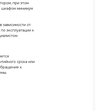
тором, при этом
м шкафом минимум
в зависимости от
 по эксплуатации к
циалистом.
яется
нтийного срока или
бращение к
емы.