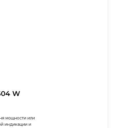
604 W
вня мощности или
ой индикации и