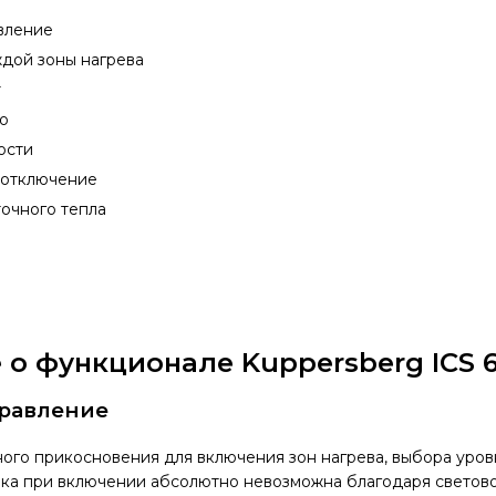
авление
ждой зоны нагрева
r
Go
ости
 отключение
очного тепла
 о функционале Kuppersberg ICS 
правление
ого прикосновения для включения зон нагрева, выбора уро
бка при включении абсолютно невозможна благодаря светов