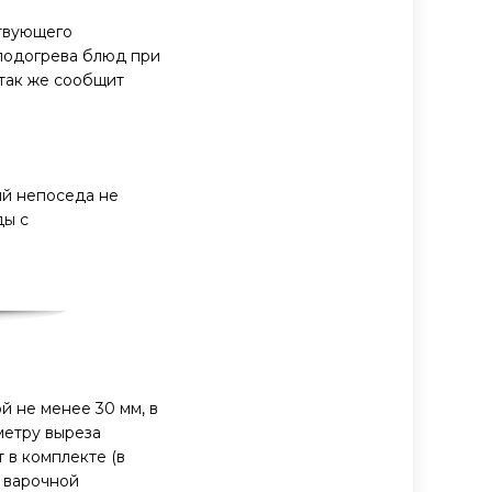
ствующего
 подогрева блюд при
 так же сообщит
ий непоседа не
ды с
 не менее 30 мм, в
метру выреза
 в комплекте (в
 варочной