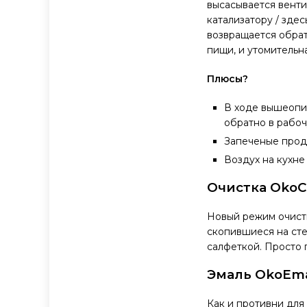
высасывается венти
катализатору / зде
возвращается обрат
пищи, и утомительн
Плюсы?
В ходе вышеопис
обратно в рабоч
Запеченые проду
Воздух на кухне
Очистка OkoC
Новый режим очистк
скопившиеся на сте
салфеткой. Просто 
Эмаль OkoEma
Как и противни для