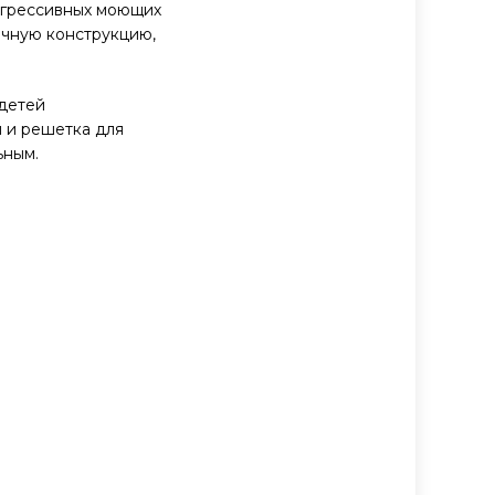
 агрессивных моющих
ичную конструкцию,
 детей
 и решетка для
ьным.