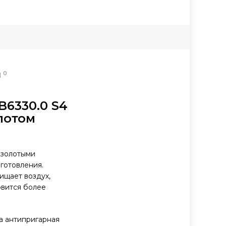
0
Ы
B6330.0 S4
лотом
 золотыми
иготовления.
ищает воздух,
овится более
 а антипригарная