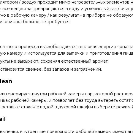
лятором / воздух проходит мимо нагревательных элементов 
сь все вещества превращаются в воду и углекислый газ / очи
но в рабочую камеру / как результат - в приборе не образу
ая очистка больше не требуется.
анного процесса высвобождается тепловая энергия - она н
ую камеру и используется для выпечки и приготовления пищ
кты не высыхают, сохраняя естественный аромат.
 становится свежее, без запахов и загрязнений.
lean
и генерирует внутри рабочей камеры пар, который растворяе
нках рабочей камеры, и позволяет без труда вытереть остат
поставьте стакан с водой в духовой шкаф и выберите режим 
il
 выпечки, внутренние поверхности рабочей камеры имеют а