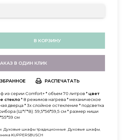
В КОРЗИНУ
ЗАКАЗ В ОДИН КЛИК
РАСПЕЧАТАТЬ
 из серии Comfort+ * объем 70 литров *
цвет
е стекло
* 8 режимов нагрева * механическое
ная дверца * 3х слойное остекление * подсветка
ибора (Ш*Г*В): 59,5*56*59,5 см * размер ниши
*55*59 см
м
,
Духовые шкафы традиционные
,
Духовые шкафы
,
ехника KUPPERSBUSCH