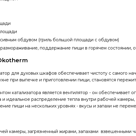
ощади
площади
нсивным обдувом (гриль большой площади с обдувом)
 размораживание, поддержание пищи в горячем состоянии, 
Okotherm
атор для духовых шкафов обеспечивает чистоту с самого нач
хне при выпечке и приготовлении пищи, становятся пережи
том катализатора является вентилятор - он обеспечивает о
 и идеальное распределение тепла внутри рабочей камеры,
ение пищи на нескольких уровнях - вкусы и запахи не перем
чей камеры, загрязненный жирами, запахами взвешенными ч