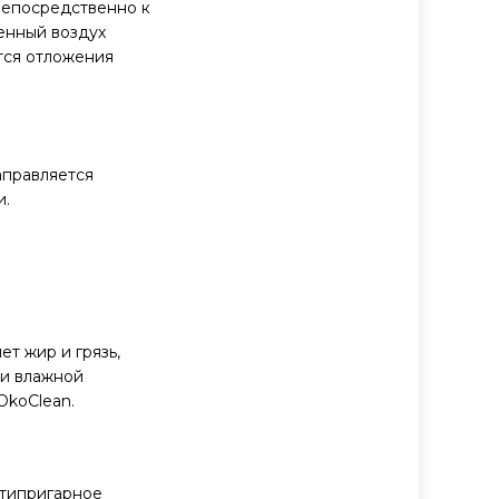
непосредственно к
щенный воздух
ются отложения
аправляется
и.
т жир и грязь,
ки влажной
OkoClean.
нтипригарное