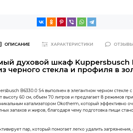
ОПИСАНИЕ
ХАРАКТЕРИСТИКИ
ОТЗЫВ
мый духовой шкаф Kuppersbusch 
из черного стекла и профиля в зо
rsbusch B6330.0 S4 выполнен в элегантном черном стекле с
т высоту 60 см, объем 70 литров и предлагает 8 режимов пр
никальным катализатором Okotherm, который эффективно оч
тных запахов и жиров, благодаря чему подготовка пищи стан
ктивирует пар, который помогает легко удалить загрязнения,