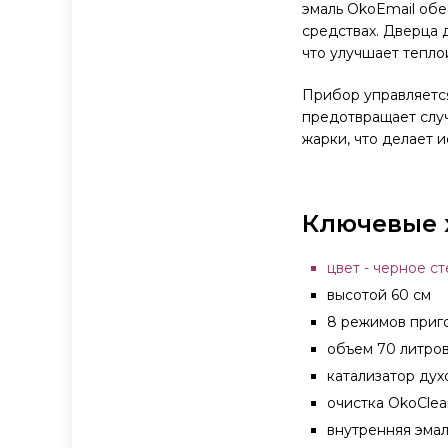
эмаль OkoEmail обе
средствах. Дверца 
что улучшает теплои
Прибор управляетс
предотвращает случ
жарки, что делает 
Ключевые 
цвет - черное ст
высотой 60 см
8 режимов приг
объем 70 литро
катализатор ду
очистка OkoClea
внутренняя эмал