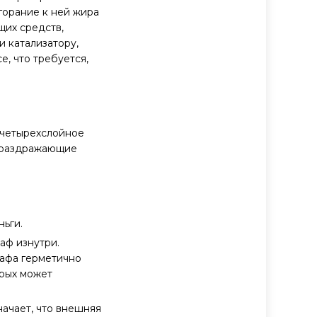
горание к ней жира
щих средств,
и катализатору,
, что требуется,
 четырехслойное
- раздражающие
ньги.
аф изнутри.
кафа герметично
орых может
начает, что внешняя