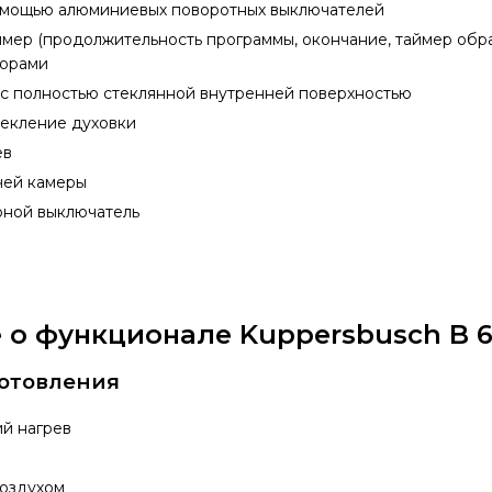
омощью алюминиевых поворотных выключателей
мер (продолжительность программы, окончание, таймер обра
торами
 с полностью стеклянной внутренней поверхностью
текление духовки
ев
чей камеры
рной выключатель
о функционале Kuppersbusch B 6
отовления
ий нагрев
воздухом