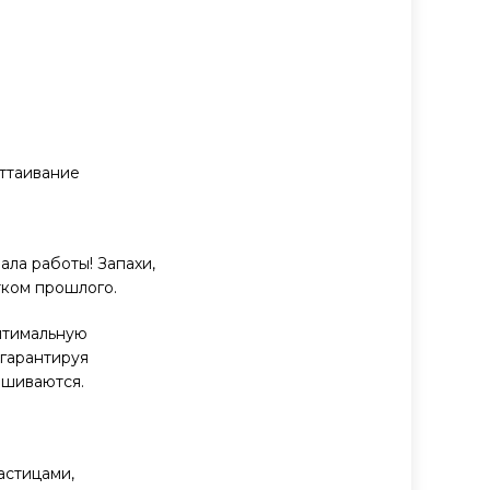
оттаивание
ала работы! Запахи,
тком прошлого.
птимальную
 гарантируя
ешиваются.
астицами,