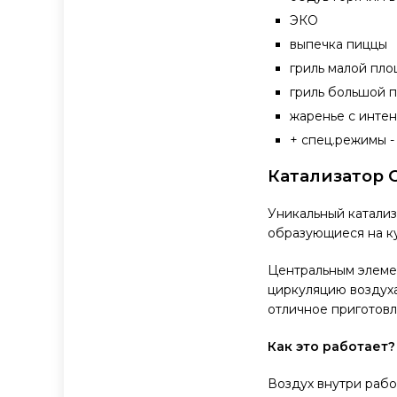
ЭКО
выпечка пиццы
гриль малой пл
гриль большой 
жаренье с инте
+ спец.режимы -
Катализатор 
Уникальный катализ
образующиеся на ку
Центральным элемен
циркуляцию воздуха
отличное приготовл
Как это работает?
Воздух внутри рабо