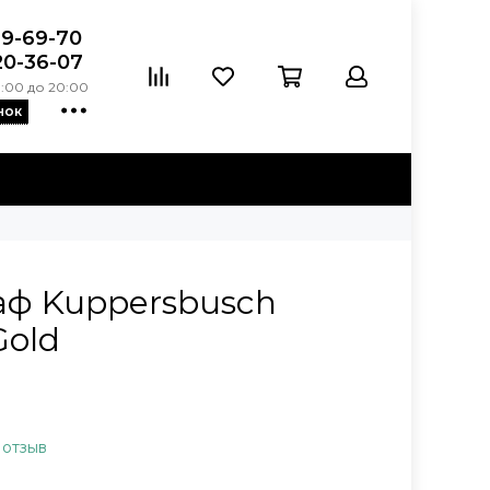
39-69-70
20-36-07
:00 до 20:00
нок
аф Kuppersbusch
Gold
 отзыв