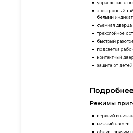
управление с п
электронный тай
белыми индика
съемная дверца
трехслойное ос
быстрый разогр
подсветка рабо
контактный две
защита от детей
Подробнее 
Режимы приг
верхний и нижн
нижний нагрев
обдув горячим 