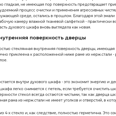
о гладкая, не имеющая пор поверхность предотвращает при
рудоемкий процесс очистки и применения агрессивных чистя
ужающей среде, остались в прошлом. Благодаря этой эмали 
абочую камеру влажной тканевой салфеткой - практически все
асть духового шкафа вновь выглядела как новая.
нутренняя поверхность дверцы
остью стеклянная внутренняя поверхность дверцы, имеющая
ично приклеена к расположенной ниже раме из нерж.стали 
лое.
остается внутри духового шкафа - это экономит энергию и де
шкафа легко снимается с петель, если требуется очистить шк
рхности стекол всегда остаются чистыми, так как дверца ш
ная рама из нерж.стали не имеет уголков и отверстий, в кот
из 4-х стекло и, как следствие, полностью герметична. Это оз