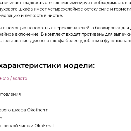
спечивает гладкость стенок, минимизируя необходимость в
духового шкафа имеет четырехслойное остекление и гермет
золяцию и легкость в чистке.
я с помощью поворотных переключателей, а блокировка для
айное включение. В комплект входят противень для выпечки
использование духового шкафа более удобным и функционал
характеристики модели:
екло / золото
отовления
в
хового шкафа Okotherm
n
ь легкой чистки OkoEmail