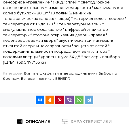
сенсорное управление * ЖК дисплей * светодиодное
освещение с плавным изменением яркости * максимальное
кол-во бутылок - 80 шт * 10 полки (8 из них на
телескопических направляющих) * материал полок - дерево *
температура от +5 до +20 * 2 температурные зоны *
циркуляционное охлаждение * цифровой индикатор
температуры * сторона открывания двери - правая *
перенавешиваемая дверь * акустическая сигнализация
открытой двери и неисправности * защита от детей *
поддержания влажности посредством вентилятора *
доводчик дверцы * уровень шума 34 дБ * размеры прибора
(Ш*В*Г) 59,5*177*55 см
Категории:
Винные шкафы (винные холодильники)
,
Выбор по
брендам
,
Бытовая техника LIEBHERR
ОПИСАНИЕ
ХАРАКТЕРИСТИКИ