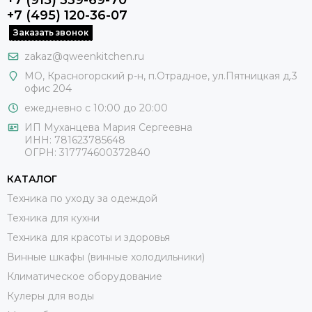
+7 (495) 120-36-07
Заказать звонок
zakaz@qweenkitchen.ru
МО, Красногорский р-н, п.Отрадное, ул.Пятницкая д.3
офис 204
ежедневно с 10:00 до 20:00
ИП Муханцева Мария Сергеевна
ИНН: 781623785648
ОГРН: 317774600372840
КАТАЛОГ
Техника по уходу за одеждой
Техника для кухни
Техника для красоты и здоровья
Винные шкафы (винные холодильники)
Климатическое оборудование
Кулеры для воды