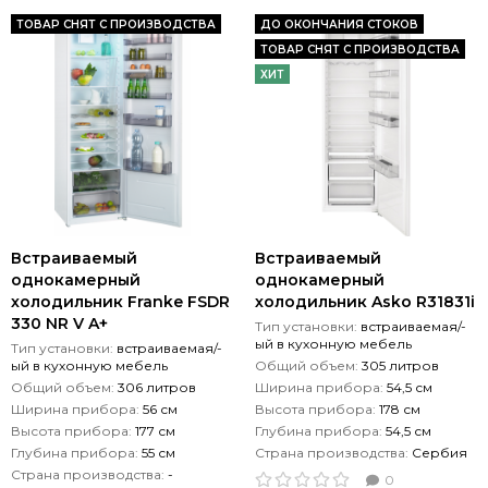
ТОВАР СНЯТ С ПРОИЗВОДСТВА
ДО ОКОНЧАНИЯ СТОКОВ
ТОВАР СНЯТ С ПРОИЗВОДСТВА
ХИТ
Встраиваемый
Встраиваемый
однокамерный
однокамерный
холодильник Franke FSDR
холодильник Asko R31831i
330 NR V A+
Тип установки:
встраиваемая/-
ый в кухонную мебель
Тип установки:
встраиваемая/-
ый в кухонную мебель
Общий объем:
305 литров
Общий объем:
306 литров
Ширина прибора:
54,5 см
Ширина прибора:
56 см
Высота прибора:
178 см
Высота прибора:
177 см
Глубина прибора:
54,5 см
Глубина прибора:
55 см
Страна производства:
Сербия
Страна производства:
-
0