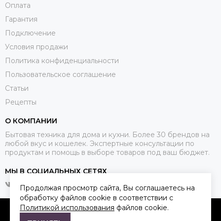
Оплата
Гарантия
Подключение
Условия продажи
Политика конфиденциальности
Пользовательское соглашение
Статьи
Рецепты
О КОМПАНИИ
Бытовая техника для дома и кухни. Более 30 брендов на
любой вкус и кошелек. Экспертные консультации по
продуктам и помощь в выборе товаров под ваш бюджет.
МЫ В СОЦИАЛЬНЫХ СЕТЯХ
Продолжая просмотр сайта, Вы соглашаетесь на
обработку файлов cookie в соответствии с
Политикой использования
файлов cookie.
2026 © Qkitchen.
Карта сайта