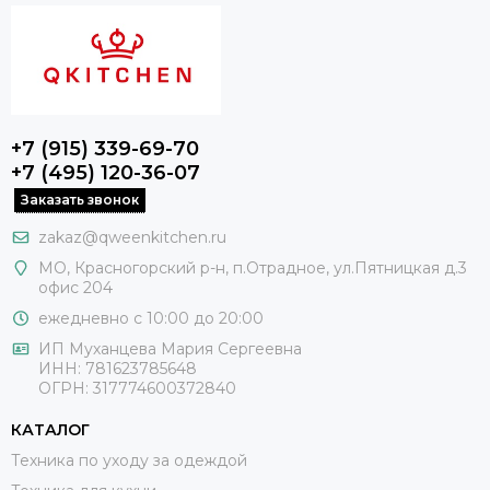
+7 (915) 339-69-70
+7 (495) 120-36-07
Заказать звонок
zakaz@qweenkitchen.ru
МО, Красногорский р-н, п.Отрадное, ул.Пятницкая д.3
офис 204
ежедневно с 10:00 до 20:00
ИП Муханцева Мария Сергеевна
ИНН: 781623785648
ОГРН: 317774600372840
КАТАЛОГ
Техника по уходу за одеждой