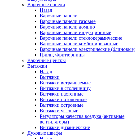
Варочные панели
Назад
Варочные панели
Варочные панели газовые
Варочные панели домино
Варочные панели индукционные
Варочные панели стеклокерамические
Варочные панели комбинированные
Варочные панели электрические (блиновые)
Грили, Фритюрницы
Варочные центры
Вытяжки
Назад
Вытяжки
Вытяжки встраиваемые
Вытяжки в столещницу
Вытяжки настенные
Вытяжки потолочные
Вытяжки островные
Вытяжки угловые
Регуляторы качества воздуха (активные
вентиляторы)
Вытяжки дизайнерские
Духовые шкафы
Назад