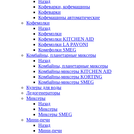
Назад
Кофеварки, кофемашины
Кофеварки
Кофемашины автоматические
Кофемолки
Назад
Кофемолки
Кофемолки KITCHEN AID
Кофемолки LA PAVONI
Комефолки SMEG
Комбайны, планетарные миксеры
Назад
Комбайны, планетарные миксеры
Комбайны-миксеры KITCHEN AID
Комбайны-миксеры KORTING
Комбайны-миксеры SMEG
Кулеры для воды
Ледогенераторы
Миксеры
Назад
Миксеры
Миксеры SMEG
Мини-печи
Назад
Мини-печи