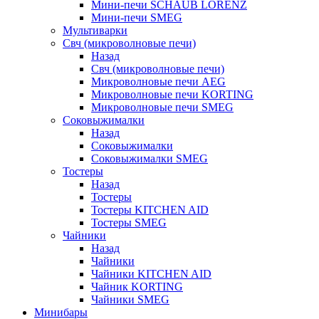
Мини-печи SCHAUB LORENZ
Мини-печи SMEG
Мультиварки
Свч (микроволновые печи)
Назад
Свч (микроволновые печи)
Микроволновые печи AEG
Микроволновые печи KORTING
Микроволновые печи SMEG
Соковыжималки
Назад
Соковыжималки
Соковыжималки SMEG
Тостеры
Назад
Тостеры
Тостеры KITCHEN AID
Тостеры SMEG
Чайники
Назад
Чайники
Чайники KITCHEN AID
Чайник KORTING
Чайники SMEG
Минибары