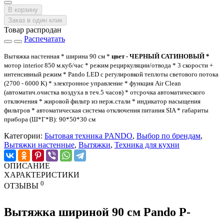
В корзину
Заказ в один клик
Товар распродан
Распечатать
Вытяжка настенная * ширина 90 см *
цвет - ЧЕРНЫЙ САТИНОВЫЙ *
мотор interior 850 м.куб/час * режим рециркуляции/отвода * 3 скорости +
интенсивный режим * Pando LED с регулировкой теплоты светового потока
(2700 - 6000 K) * электронное управление * функция Air Clean
(автоматич.очистка воздуха в теч.5 часов) * отсрочка автоматического
отключения * жировой фильтр из нерж.стали * индикатор насыщения
фильтров * автоматическая система отключения питания SIA * габариты
прибора (Ш*Г*В): 90*50*30 см
Категории:
Бытовая техника PANDO
,
Выбор по брендам
,
Вытяжки настенные
,
Вытяжки
,
Техника для кухни
ОПИСАНИЕ
ХАРАКТЕРИСТИКИ
0
ОТЗЫВЫ
Вытяжка шириной 90 см Pando P-