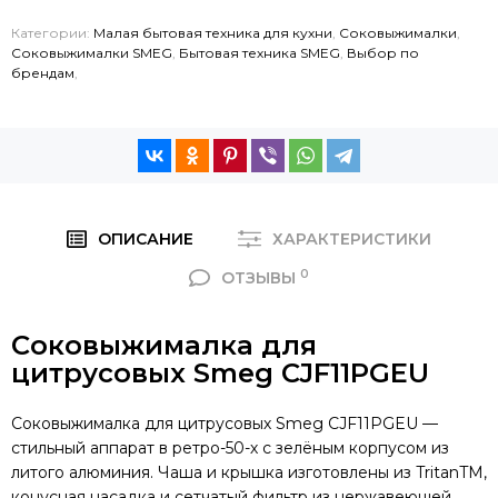
Категории:
Малая бытовая техника для кухни
,
Соковыжималки
,
Соковыжималки SMEG
,
Бытовая техника SMEG
,
Выбор по
брендам
,
ОПИСАНИЕ
ХАРАКТЕРИСТИКИ
0
ОТЗЫВЫ
Соковыжималка для
цитрусовых Smeg CJF11PGEU
Соковыжималка для цитрусовых Smeg CJF11PGEU —
стильный аппарат в ретро-50-х с зелёным корпусом из
литого алюминия. Чаша и крышка изготовлены из TritanTM,
конусная насадка и сетчатый фильтр из нержавеющей