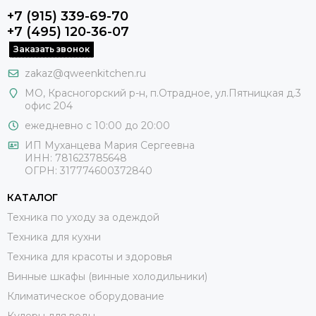
+7 (915) 339-69-70
+7 (495) 120-36-07
Заказать звонок
zakaz@qweenkitchen.ru
МО, Красногорский р-н, п.Отрадное, ул.Пятницкая д.3
офис 204
ежедневно с 10:00 до 20:00
ИП Муханцева Мария Сергеевна
ИНН: 781623785648
ОГРН: 317774600372840
КАТАЛОГ
Техника по уходу за одеждой
Техника для кухни
Техника для красоты и здоровья
Винные шкафы (винные холодильники)
Климатическое оборудование
Кулеры для воды