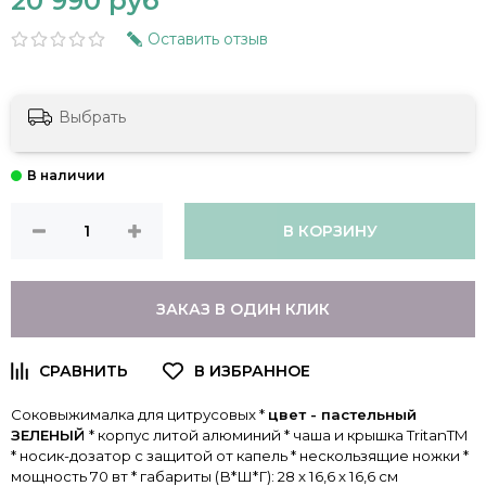
20 990 руб
Оставить отзыв
Выбрать
В КОРЗИНУ
ЗАКАЗ В ОДИН КЛИК
Соковыжималка для цитрусовых *
цвет - пастельный
ЗЕЛЕНЫЙ
* корпус литой алюминий * чаша и крышка TritanTM
* носик-дозатор с защитой от капель * нескользящие ножки *
мощность 70 вт * габариты (В*Ш*Г): 28 х 16,6 х 16,6 см