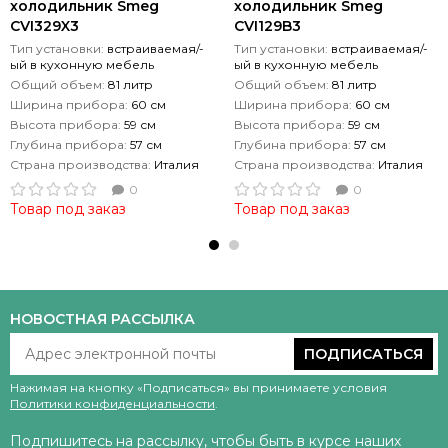
холодильник Smeg
холодильник Smeg
CVI329X3
CVI129B3
Тип установки:
встраиваемая/-
Тип установки:
встраиваемая/-
ый в кухонную мебель
ый в кухонную мебель
Общий объем:
81 литр
Общий объем:
81 литр
Ширина прибора:
60 см
Ширина прибора:
60 см
Высота прибора:
59 см
Высота прибора:
59 см
Глубина прибора:
57 см
Глубина прибора:
57 см
Страна производства:
Италия
Страна производства:
Италия
0
0
Товар под заказ
Товар под заказ
НОВОСТНАЯ РАССЫЛКА
ПОДПИСАТЬСЯ
Нажимая на кнопку «Подписаться» вы принимаете условия
Политики конфиденциальности
.
Подпишитесь на рассылку, чтобы быть в курсе наших