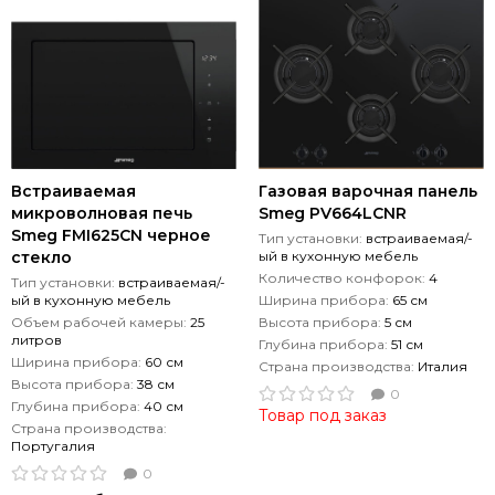
Встраиваемая
Газовая варочная панель
микроволновая печь
Smeg PV664LCNR
Smeg FMI625CN черное
Тип установки:
встраиваемая/-
стекло
ый в кухонную мебель
Количество конфорок:
4
Тип установки:
встраиваемая/-
ый в кухонную мебель
Ширина прибора:
65 см
Объем рабочей камеры:
25
Высота прибора:
5 см
литров
Глубина прибора:
51 см
Ширина прибора:
60 см
Страна производства:
Италия
Высота прибора:
38 см
0
Глубина прибора:
40 см
Товар под заказ
Страна производства:
Португалия
0