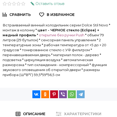
Оставить отзыв
Встраиваемый винный холодильник серии Dolce Stil Novo *
монтаж в колонну *
цвет - ЧЕРНОЕ стекло (Eclipse) +
медный профиль
*
открытие без ручки Push
* объем 79
литров (29 бутылок) * сенсорная панель управления * 2
температурные зоны * рабочая температура от +5 до + 20
градусов * тонированное стекло с УФ фильтром *
перенавешиваемая дверь * материал полок - дерево *
подсветка * циркуляция воздуха * автоматическая
разморозка * тип охлаждения - компрессорный * функция
звукового оповещения об открытой двери * размеры
прибора (Ш*В*Г) 59,5*59*56,5
см
ОПИСАНИЕ
ХАРАКТЕРИСТИКИ