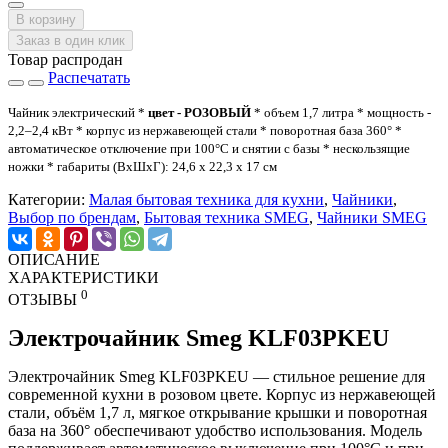
В корзину
Заказ в один клик
Товар распродан
Распечатать
Чайник электрический *
цвет - РОЗОВЫЙ
* объем 1,7 литра * мощность -
2,2–2,4 кВт * корпус из нержавеющей стали * поворотная база 360° *
автоматическое отключение при 100°С и снятии с базы * нескользящие
ножки * габариты (ВхШхГ): 24,6 х 22,3 х 17 см
Категории:
Малая бытовая техника для кухни
,
Чайники
,
Выбор по брендам
,
Бытовая техника SMEG
,
Чайники SMEG
ОПИСАНИЕ
ХАРАКТЕРИСТИКИ
0
ОТЗЫВЫ
Электрочайник Smeg KLF03PKEU
Электрочайник Smeg KLF03PKEU — стильное решение для
современной кухни в розовом цвете. Корпус из нержавеющей
стали, объём 1,7 л, мягкое открывание крышки и поворотная
база на 360° обеспечивают удобство использования. Модель