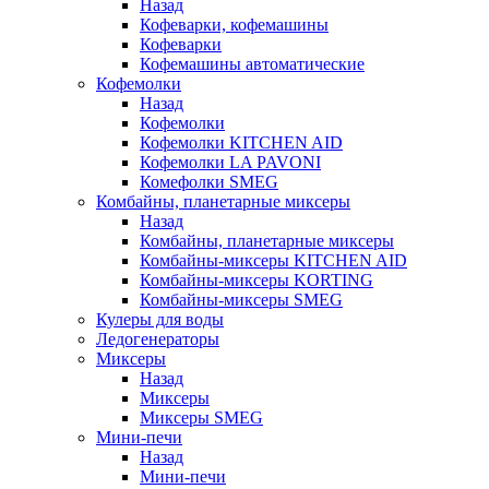
Назад
Кофеварки, кофемашины
Кофеварки
Кофемашины автоматические
Кофемолки
Назад
Кофемолки
Кофемолки KITCHEN AID
Кофемолки LA PAVONI
Комефолки SMEG
Комбайны, планетарные миксеры
Назад
Комбайны, планетарные миксеры
Комбайны-миксеры KITCHEN AID
Комбайны-миксеры KORTING
Комбайны-миксеры SMEG
Кулеры для воды
Ледогенераторы
Миксеры
Назад
Миксеры
Миксеры SMEG
Мини-печи
Назад
Мини-печи