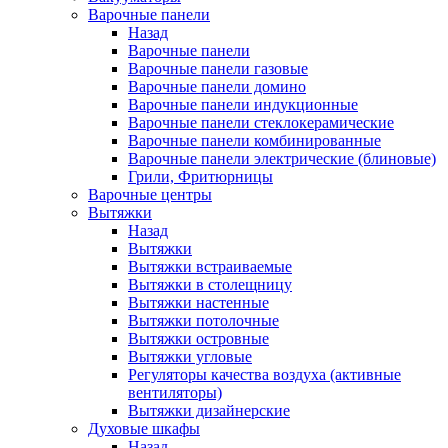
Варочные панели
Назад
Варочные панели
Варочные панели газовые
Варочные панели домино
Варочные панели индукционные
Варочные панели стеклокерамические
Варочные панели комбинированные
Варочные панели электрические (блиновые)
Грили, Фритюрницы
Варочные центры
Вытяжки
Назад
Вытяжки
Вытяжки встраиваемые
Вытяжки в столещницу
Вытяжки настенные
Вытяжки потолочные
Вытяжки островные
Вытяжки угловые
Регуляторы качества воздуха (активные
вентиляторы)
Вытяжки дизайнерские
Духовые шкафы
Назад