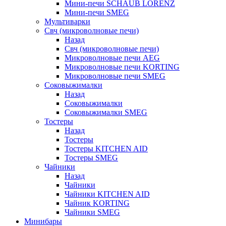
Мини-печи SCHAUB LORENZ
Мини-печи SMEG
Мультиварки
Свч (микроволновые печи)
Назад
Свч (микроволновые печи)
Микроволновые печи AEG
Микроволновые печи KORTING
Микроволновые печи SMEG
Соковыжималки
Назад
Соковыжималки
Соковыжималки SMEG
Тостеры
Назад
Тостеры
Тостеры KITCHEN AID
Тостеры SMEG
Чайники
Назад
Чайники
Чайники KITCHEN AID
Чайник KORTING
Чайники SMEG
Минибары