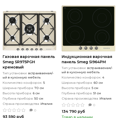
Газовая варочная панель
Индукционная варочная
Smeg SR975PGH
панель Smeg SI964PM
кремовый
Тип установки:
встраиваемая/-
ый в кухонную мебель
Тип установки:
встраиваемая/-
ый в кухонную мебель
Количество конфорок:
4
Количество конфорок:
5
Ширина прибора:
60 см
Ширина прибора:
70 см
Высота прибора:
5 см
Высота прибора:
6 см
Глубина прибора:
51 см
Глубина прибора:
50 см
Страна производства:
Италия
Страна производства:
Италия
0
0
134 790 руб
93 590 руб
Товар в наличии