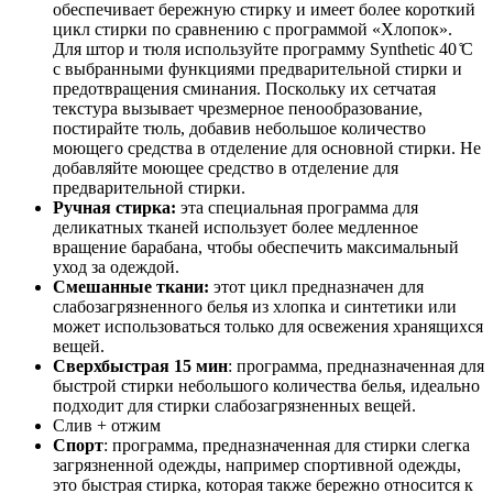
обеспечивает бережную стирку и имеет более короткий
цикл стирки по сравнению с программой «Хлопок».
Для штор и тюля используйте программу Synthetic 40 ̊C
с выбранными функциями предварительной стирки и
предотвращения сминания. Поскольку их сетчатая
текстура вызывает чрезмерное пенообразование,
постирайте тюль, добавив небольшое количество
моющего средства в отделение для основной стирки. Не
добавляйте моющее средство в отделение для
предварительной стирки.
Ручная стирка:
эта специальная программа для
деликатных тканей использует более медленное
вращение барабана, чтобы обеспечить максимальный
уход за одеждой.
Смешанные ткани:
этот цикл предназначен для
слабозагрязненного белья из хлопка и синтетики или
может использоваться только для освежения хранящихся
вещей.
Сверхбыстрая 15 мин
: программа, предназначенная для
быстрой стирки небольшого количества белья, идеально
подходит для стирки слабозагрязненных вещей.
Слив + отжим
Спорт
: программа, предназначенная для стирки слегка
загрязненной одежды, например спортивной одежды,
это быстрая стирка, которая также бережно относится к