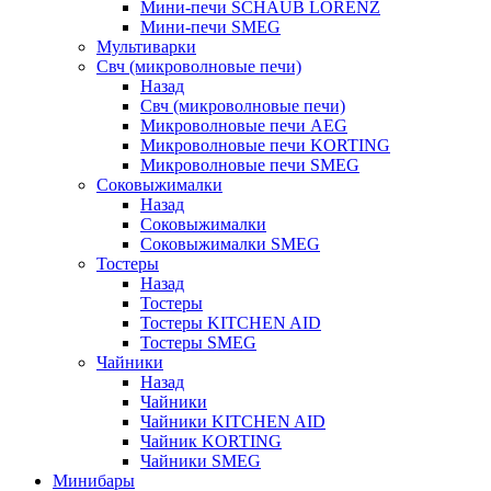
Мини-печи SCHAUB LORENZ
Мини-печи SMEG
Мультиварки
Свч (микроволновые печи)
Назад
Свч (микроволновые печи)
Микроволновые печи AEG
Микроволновые печи KORTING
Микроволновые печи SMEG
Соковыжималки
Назад
Соковыжималки
Соковыжималки SMEG
Тостеры
Назад
Тостеры
Тостеры KITCHEN AID
Тостеры SMEG
Чайники
Назад
Чайники
Чайники KITCHEN AID
Чайник KORTING
Чайники SMEG
Минибары