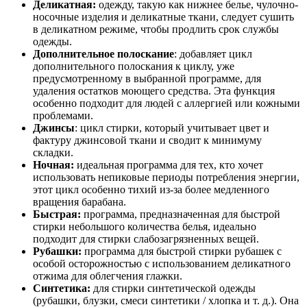
Деликатная:
одежду, такую как нижнее белье, чулочно-
носочные изделия и деликатные ткани, следует сушить
в деликатном режиме, чтобы продлить срок службы
одежды.
Дополнительное полоскание
: добавляет цикл
дополнительного полоскания к циклу, уже
предусмотренному в выбранной программе, для
удаления остатков моющего средства. Эта функция
особенно подходит для людей с аллергией или кожными
проблемами.
Джинсы
: цикл стирки, который учитывает цвет и
фактуру джинсовой ткани и сводит к минимуму
складки.
Ночная:
идеальная программа для тех, кто хочет
использовать непиковые периоды потребления энергии,
этот цикл особенно тихий из-за более медленного
вращения барабана.
Быстрая:
программа, предназначенная для быстрой
стирки небольшого количества белья, идеально
подходит для стирки слабозагрязненных вещей.
Рубашки:
программа для быстрой стирки рубашек с
особой осторожностью с использованием деликатного
отжима для облегчения глажки.
Синтетика:
для стирки синтетической одежды
(рубашки, блузки, смеси синтетики / хлопка и т. д.). Она