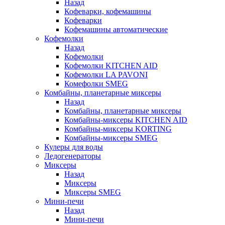
Назад
Кофеварки, кофемашины
Кофеварки
Кофемашины автоматические
Кофемолки
Назад
Кофемолки
Кофемолки KITCHEN AID
Кофемолки LA PAVONI
Комефолки SMEG
Комбайны, планетарные миксеры
Назад
Комбайны, планетарные миксеры
Комбайны-миксеры KITCHEN AID
Комбайны-миксеры KORTING
Комбайны-миксеры SMEG
Кулеры для воды
Ледогенераторы
Миксеры
Назад
Миксеры
Миксеры SMEG
Мини-печи
Назад
Мини-печи