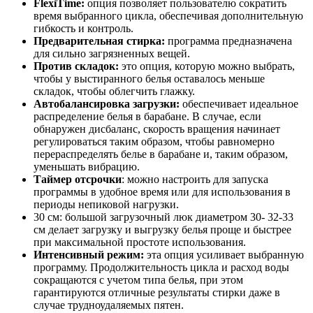
FlexiTime:
опция позволяет пользователю сократить
время выбранного цикла, обеспечивая дополнительную
гибкость и контроль.
Предварительная стирка:
программа предназначена
для сильно загрязненных вещей.
Против складок:
это опция, которую можно выбрать,
чтобы у выстиранного белья оставалось меньше
складок, чтобы облегчить глажку.
Автобалансировка загрузки:
обеспечивает идеальное
распределение белья в барабане. В случае, если
обнаружен дисбаланс, скорость вращения начинает
регулироваться таким образом, чтобы равномерно
перераспределять белье в барабане и, таким образом,
уменьшать вибрацию.
Таймер отсрочки
: можно настроить для запуска
программы в удобное время или для использования в
периоды непиковой нагрузки.
30 см: большой загрузочный люк диаметром 30- 32-33
см делает загрузку и выгрузку белья проще и быстрее
при максимальной простоте использования.
Интенсивный режим:
эта опция усиливает выбранную
программу. Продолжительность цикла и расход воды
сокращаются с учетом типа белья, при этом
гарантируются отличные результаты стирки даже в
случае трудноудаляемых пятен.