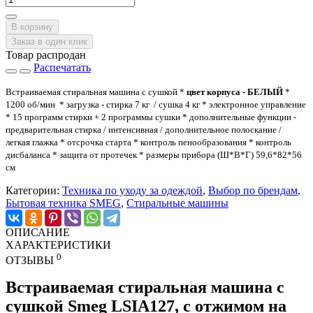
В корзину
Заказ в один клик
Товар распродан
Распечатать
Встраиваемая стиральная машина с сушкой *
цвет корпуса
- БЕЛЫЙ
*
1200 об/мин * загрузка - стирка 7 кг / сушка 4 кг * электронное управление
* 15 программ стирки + 2 программы сушки * дополнительные функции -
предварительная стирка / интенсивная / дополнительное полоскание /
легкая глажка * отсрочка старта * контроль пенообразования * контроль
дисбаланса * защита от протечек * размеры прибора (Ш*В*Г) 59,6*82*56
см
Категории:
Техника по уходу за одеждой
,
Выбор по брендам
,
Бытовая техника SMEG
,
Стиральные машины
ОПИСАНИЕ
ХАРАКТЕРИСТИКИ
0
ОТЗЫВЫ
Встраиваемая стиральная машина с
сушкой Smeg LSIA127, с отжимом на