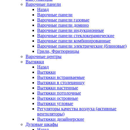
Варочные панели
Назад
Варочные панели
Варочные панели газовые
Варочные панели домино
Варочные панели индукционные
Варочные панели стеклокерамические
Варочные панели комбинированные
Варочные панели электрические (блиновые)
Грили, Фритюрницы
Варочные центры
Вытяжки
Назад
Вытяжки
Вытяжки встраиваемые
Вытяжки в столещницу
Вытяжки настенные
Вытяжки потолочные
Вытяжки островные
Вытяжки угловые
Регуляторы качества воздуха (активные
вентиляторы)
Вытяжки дизайнерские
Духовые шкафы
Назад