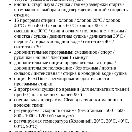
кнопки: старт-пауза / сушка / таймер задержки старта /
возможность выбора и подтверждения опций / скорость
отжима
15 программ стирки - хлопок / хлопок 20°С / хлопок
40°С / Eco 40-60 / хлопок 60°С / хлопок 90°С /
смешанное 30°С / слив и отжим / полоскание + отжим /
очистка / сушка / деликатная сушка / деликатная 30°С /
шерсть / стирка в холодной воде / синтетика 40° /
синтетика 30°
дополнительные программы: смешанное / спорт /
рубашки / ночная /быстрая 15 минут
дополнительные опции: предварительная стирка /
дополнительное полоскание / без отжима / против
складок / интенсивная / стирка в холодной воде / сушка
опция FlexiTime - регулирование длительности
программы стирки
2 программы сушки по времени (для деликатных тканей
при 60°, для прочных тканей 90°)
специальная программа Clean для очистки машины от
волокон ткани
регулируемая скорость отжима (без отжима - 500 – 600 -
800 - 1000 - 1200 об./ минуту)
регулируемая температура (Холодный, 20°C, 30°C, 40°C,
60°C, 90°C)
акустический сигнал окончания цикла