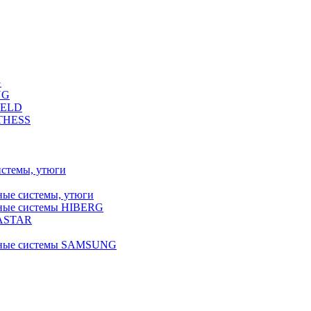
G
NG
FELD
LTHESS
истемы, утюги
ные системы, утюги
ьные системы HIBERG
RASTAR
льные системы SAMSUNG