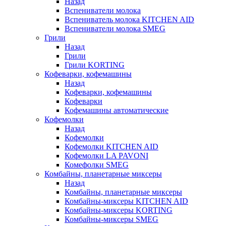
Назад
Вспениватели молока
Вспениватель молока KITCHEN AID
Вспениватели молока SMEG
Грили
Назад
Грили
Грили KORTING
Кофеварки, кофемашины
Назад
Кофеварки, кофемашины
Кофеварки
Кофемашины автоматические
Кофемолки
Назад
Кофемолки
Кофемолки KITCHEN AID
Кофемолки LA PAVONI
Комефолки SMEG
Комбайны, планетарные миксеры
Назад
Комбайны, планетарные миксеры
Комбайны-миксеры KITCHEN AID
Комбайны-миксеры KORTING
Комбайны-миксеры SMEG