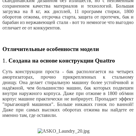
скандинавским дизайном без излишеств, но с неизменным
сохранением качества материалов и технологий. Большая
загрузка на 8 кг, жк дисплей, 11 программ стирки, 1800
оборотов отжима, отсрочка старта, защита от протечек, бак и
барабан из нержавеющей стали - вот то немногое что выгодно
отличает ее от конкурентов.
Отличительные особенности модели
1.
Создана на основе конструкции Quattro
Суть конструкции проста - бак распологается на четырех
амортизаторах, прочно прикрепленных к стальному
днищу. Она делает стиральную машину более устойчивой и
надёжной, чем большинство машин, бак которых подвешен
внутри наружного корпуса. Даже при отжиме в 1800 об/мин
корпус машине практически не вибрирует. Пропадает эффект
"прыгающей машинки". Больше никаких гонок по ванной!
Даже при самых высоких оборотах отжима вы найдете ее
именно там, где оставили.