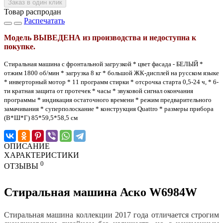
Заказ в один клик
Товар распродан
Распечатать
Модель ВЫВЕДЕНА из производства и недоступна к
покупке.
Стиральная машина с фронтальной загрузкой * цвет фасада - БЕЛЫЙ *
отжим 1800 об/мин * загрузка 8 кг * большой ЖК-дисплей на русском языке
* инверторный мотор * 11 программ стирки * отсрочка старта 0,5-24 ч, * 6-
ти кратная защита от протечек * часы * звуковой сигнал окончания
программы * индикация остаточного времени * режим предварительного
замачивания * суперполоскание * конструкция Quattro * размеры прибора
(В*Ш*Г) 85*59,5*58,5 см
ОПИСАНИЕ
ХАРАКТЕРИСТИКИ
0
ОТЗЫВЫ
Стиральная машина Аско W6984W
Стиральная машина коллекции 2017 года отличается строгим