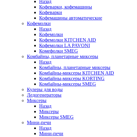
Назад
Кофеварки, кофемашины
Кофеварки
Кофемашины автоматические
Кофемолки
Назад
Кофемолки
Кофемолки KITCHEN AID
Кофемолки LA PAVONI
Комефолки SMEG
Комбайны, планетарные миксеры
Назад
Комбайны, планетарные миксеры
Комбайны-миксеры KITCHEN AID
Комбайны-миксеры KORTING
Комбайны-миксеры SMEG
Кулеры для воды
Ледогенераторы
Миксеры
Назад
Миксеры
Миксеры SMEG
Мини-печи
Назад
Мини-печи