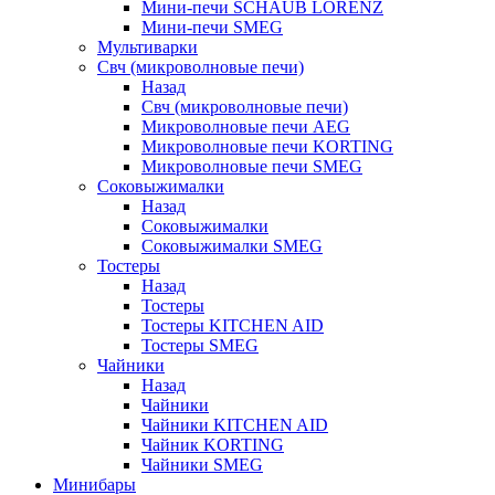
Мини-печи SCHAUB LORENZ
Мини-печи SMEG
Мультиварки
Свч (микроволновые печи)
Назад
Свч (микроволновые печи)
Микроволновые печи AEG
Микроволновые печи KORTING
Микроволновые печи SMEG
Соковыжималки
Назад
Соковыжималки
Соковыжималки SMEG
Тостеры
Назад
Тостеры
Тостеры KITCHEN AID
Тостеры SMEG
Чайники
Назад
Чайники
Чайники KITCHEN AID
Чайник KORTING
Чайники SMEG
Минибары