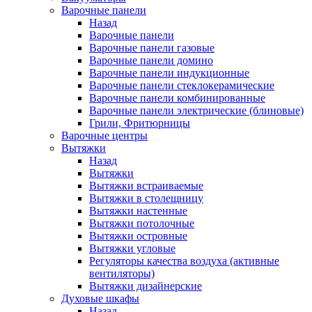
Варочные панели
Назад
Варочные панели
Варочные панели газовые
Варочные панели домино
Варочные панели индукционные
Варочные панели стеклокерамические
Варочные панели комбинированные
Варочные панели электрические (блиновые)
Грили, Фритюрницы
Варочные центры
Вытяжки
Назад
Вытяжки
Вытяжки встраиваемые
Вытяжки в столещницу
Вытяжки настенные
Вытяжки потолочные
Вытяжки островные
Вытяжки угловые
Регуляторы качества воздуха (активные
вентиляторы)
Вытяжки дизайнерские
Духовые шкафы
Назад