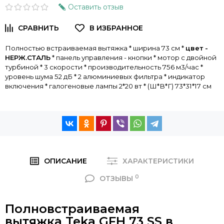
Оставить отзыв
Полностью вс
траиваемая вытяжка * ширина 73 см *
цвет -
НЕРЖ.СТАЛЬ
* панель управления - кнопки * мотор с двойной
турбиной * 3 скорости * производительность 756 м3/час *
уровень шума 52 дБ * 2 алюминиевых фильтра * индикатор
включения * галогеновые лампы 2*20 вт * (Ш*В*Г) 73*31*17 см
ОПИСАНИЕ
ХАРАКТЕРИСТИКИ
0
ОТЗЫВЫ
Полновстраиваемая
вытяжка
Teka GFH 73 SS в