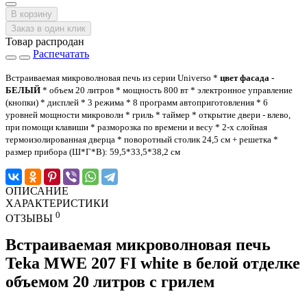
В корзину
Заказ в один клик
Товар распродан
Распечатать
Встраиваемая микроволновая печь из серии Universo *
цвет фасада -
БЕЛЫЙ
* объем 20 литров * мощность 800 вт * электронное управление
(кнопки) * дисплей * 3 режима * 8 программ автоприготовления * 6
уровней мощности микроволн * гриль * таймер * открытие двери - влево,
при помощи клавиши * разморозка по времени и весу * 2-х слойная
термоизолированная дверца * поворотный столик 24,5 см + решетка *
размер прибора (Ш*Г*В): 59,5*33,5*38,2 см
ОПИСАНИЕ
ХАРАКТЕРИСТИКИ
0
ОТЗЫВЫ
Встраиваемая микроволновая печь
Teka MWE 207 FI white в белой отделке
объемом 20 литров с грилем