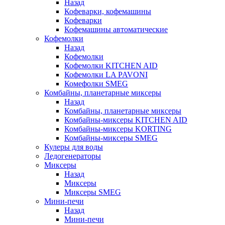
Назад
Кофеварки, кофемашины
Кофеварки
Кофемашины автоматические
Кофемолки
Назад
Кофемолки
Кофемолки KITCHEN AID
Кофемолки LA PAVONI
Комефолки SMEG
Комбайны, планетарные миксеры
Назад
Комбайны, планетарные миксеры
Комбайны-миксеры KITCHEN AID
Комбайны-миксеры KORTING
Комбайны-миксеры SMEG
Кулеры для воды
Ледогенераторы
Миксеры
Назад
Миксеры
Миксеры SMEG
Мини-печи
Назад
Мини-печи