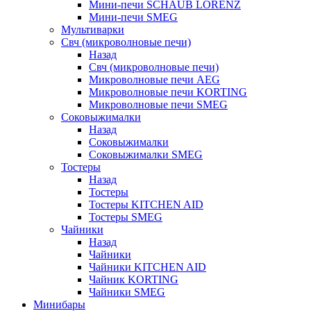
Мини-печи SCHAUB LORENZ
Мини-печи SMEG
Мультиварки
Свч (микроволновые печи)
Назад
Свч (микроволновые печи)
Микроволновые печи AEG
Микроволновые печи KORTING
Микроволновые печи SMEG
Соковыжималки
Назад
Соковыжималки
Соковыжималки SMEG
Тостеры
Назад
Тостеры
Тостеры KITCHEN AID
Тостеры SMEG
Чайники
Назад
Чайники
Чайники KITCHEN AID
Чайник KORTING
Чайники SMEG
Минибары