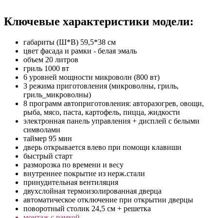
Ключевые характеристики модели:
габариты (Ш*В) 59,5*38 см
цвет фасада и рамки - белая эмаль
объем 20 литров
гриль 1000 вт
6 уровней мощности микроволн (800 вт)
3 режима приготовления (микроволны, гриль,
гриль_микроволны)
8 программ автоприготовления: авторазогрев, овощи,
рыба, мясо, паста, картофель, пицца, жидкости
электронная панель управления + дисплей с белыми
символами
таймер 95 мин
дверь открывается влево при помощи клавиши
быстрый старт
разморозка по времени и весу
внутреннее покрытие из нерж.стали
принудительная вентиляция
двухслойная термоизолированная дверца
автоматическое отключение при открытии дверцы
поворотный столик 24,5 см + решетка
монтаж с рамкой