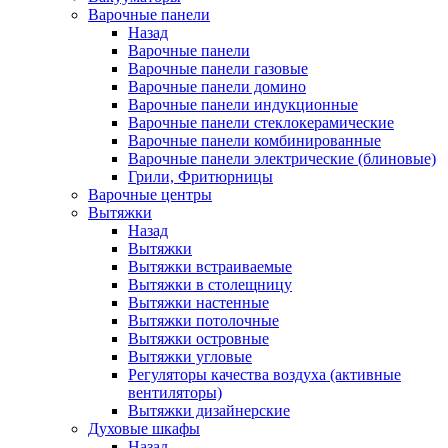
Варочные панели
Назад
Варочные панели
Варочные панели газовые
Варочные панели домино
Варочные панели индукционные
Варочные панели стеклокерамические
Варочные панели комбинированные
Варочные панели электрические (блиновые)
Грили, Фритюрницы
Варочные центры
Вытяжки
Назад
Вытяжки
Вытяжки встраиваемые
Вытяжки в столещницу
Вытяжки настенные
Вытяжки потолочные
Вытяжки островные
Вытяжки угловые
Регуляторы качества воздуха (активные
вентиляторы)
Вытяжки дизайнерские
Духовые шкафы
Назад