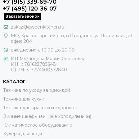
+7 (915) 339-69-70
+7 (495) 120-36-07
Заказать звонок
zakaz@qweenkitchen.ru
МО, Красногорский р-н, п.Отрадное, ул.Пятницкая д.3
офис 204
ежедневно с 10:00 до 20:00
ИП Муханцева Мария Сергеевна
ИНН: 781623785648
ОГРН: 317774600372840
КАТАЛОГ
Техника по уходу за одеждой
Техника для кухни
Техника для красоты и здоровья
Винные шкафы (винные холодильники)
Климатическое оборудование
Кулеры для воды