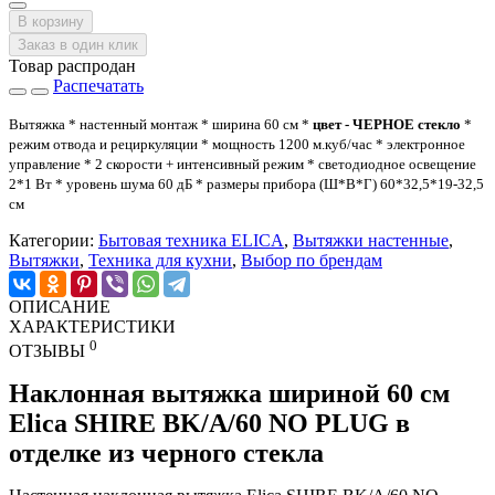
В корзину
Заказ в один клик
Товар распродан
Распечатать
Вытяжка * настенный монтаж * ширина 60 см *
цвет - ЧЕРНОЕ стекло
*
режим отвода и рециркуляции * мощность 1200 м.куб/час * электронное
управление * 2 скорости + интенсивный режим * светодиодное освещение
2*1 Вт * уровень шума 60 дБ * размеры прибора (Ш*В*Г) 60*32,5*19-32,5
см
Категории:
Бытовая техника ELICA
,
Вытяжки настенные
,
Вытяжки
,
Техника для кухни
,
Выбор по брендам
ОПИСАНИЕ
ХАРАКТЕРИСТИКИ
0
ОТЗЫВЫ
Наклонная вытяжка шириной 60 см
Elica SHIRE BK/A/60 NO PLUG в
отделке из черного стекла