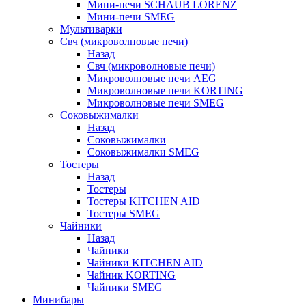
Мини-печи SCHAUB LORENZ
Мини-печи SMEG
Мультиварки
Свч (микроволновые печи)
Назад
Свч (микроволновые печи)
Микроволновые печи AEG
Микроволновые печи KORTING
Микроволновые печи SMEG
Соковыжималки
Назад
Соковыжималки
Соковыжималки SMEG
Тостеры
Назад
Тостеры
Тостеры KITCHEN AID
Тостеры SMEG
Чайники
Назад
Чайники
Чайники KITCHEN AID
Чайник KORTING
Чайники SMEG
Минибары