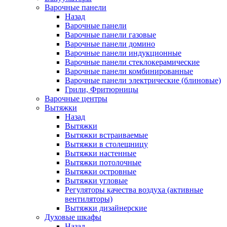
Варочные панели
Назад
Варочные панели
Варочные панели газовые
Варочные панели домино
Варочные панели индукционные
Варочные панели стеклокерамические
Варочные панели комбинированные
Варочные панели электрические (блиновые)
Грили, Фритюрницы
Варочные центры
Вытяжки
Назад
Вытяжки
Вытяжки встраиваемые
Вытяжки в столещницу
Вытяжки настенные
Вытяжки потолочные
Вытяжки островные
Вытяжки угловые
Регуляторы качества воздуха (активные
вентиляторы)
Вытяжки дизайнерские
Духовые шкафы
Назад