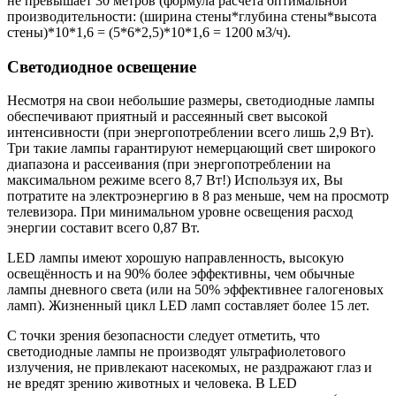
не превышает 30 метров (формула расчета оптимальной
производительности: (ширина стены*глубина стены*высота
стены)*10*1,6 = (5*6*2,5)*10*1,6 = 1200 м3/ч).
Светодиодное освещение
Несмотря на свои небольшие размеры, светодиодные лампы
обеспечивают приятный и рассеянный свет высокой
интенсивности (при энергопотреблении всего лишь 2,9 Вт).
Три такие лампы гарантируют немерцающий свет широкого
диапазона и рассеивания (при энергопотреблении на
максимальном режиме всего 8,7 Вт!) Используя их, Вы
потратите на электроэнергию в 8 раз меньше, чем на просмотр
телевизора. При минимальном уровне освещения расход
энергии составит всего 0,87 Вт.
LED лампы имеют хорошую направленность, высокую
освещённость и на 90% более эффективны, чем обычные
лампы дневного света (или на 50% эффективнее галогеновых
ламп). Жизненный цикл LED ламп составляет более 15 лет.
С точки зрения безопасности следует отметить, что
светодиодные лампы не производят ультрафиолетового
излучения, не привлекают насекомых, не раздражают глаз и
не вредят зрению животных и человека. В LED