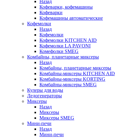
Назад
Кофеварки, кофемашины
Кофеварки
Кофемашины автоматические
Кофемолки
Назад
Кофемолки
Кофемолки KITCHEN AID
Кофемолки LA PAVONI
Комефолки SMEG
Комбайны, планетарные миксеры
Назад
Комбайны, планетарные миксеры
Комбайны-миксеры KITCHEN AID
Комбайны-миксеры KORTING
Комбайны-миксеры SMEG
Кулеры для воды
Ледогенераторы
Миксеры
Назад
Миксеры
Миксеры SMEG
Мини-печи
Назад
Мини-печи