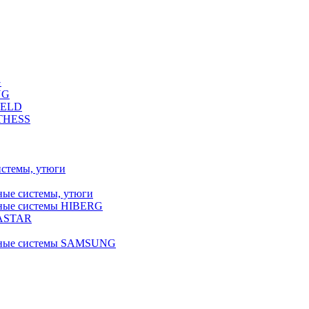
G
NG
FELD
LTHESS
истемы, утюги
ные системы, утюги
ьные системы HIBERG
RASTAR
льные системы SAMSUNG