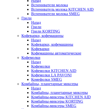
Назад
Вспениватели молока
Вспениватель молока KITCHEN AID
Вспениватели молока SMEG
Грили
Назад
Грили
Грили KORTING
Кофеварки, кофемашины
Назад
Кофеварки, кофемашины
Кофеварки
Кофемашины автоматические
Кофемолки
Назад
Кофемолки
Кофемолки KITCHEN AID
Кофемолки LA PAVONI
Комефолки SMEG
Комбайны, планетарные миксеры
Назад
Комбайны, планетарные миксеры
Комбайны-миксеры KITCHEN AID
Комбайны-миксеры KORTING
Комбайны-миксеры SMEG